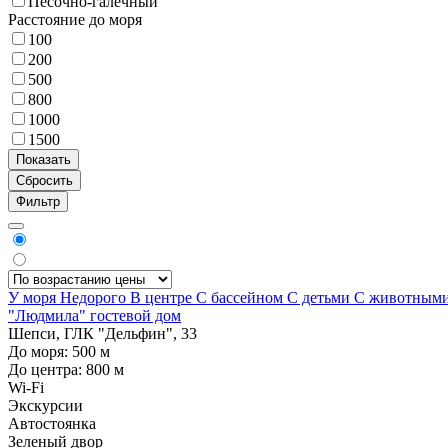
Песочно-галечный
Расстояние до моря
100
200
500
800
1000
1500
Фильтр
У моря
Недорого
В центре
С бассейном
С детьми
С животным
"Людмила" гостевой дом
Шепси, ГЛК "Дельфин", 33
До моря:
500
м
До центра:
800
м
Wi-Fi
Экскурсии
Автостоянка
Зеленый двор