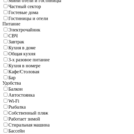
Мини отели и гостиницы
Частный сектор
Гостевые дома
Гостиницы и отели
Питание
Электрочайник
СВЧ
Завтрак
Кухня в доме
Общая кухня
3-х разовое питание
Кухня в номере
Кафе/Столовая
Бар
Удобства
Балкон
Автостоянка
Wi-Fi
Рыбалка
Собственный пляж
Работает зимой
Стиральная машина
Бассейн