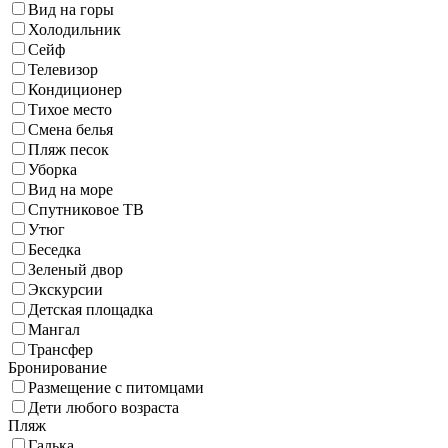
Вид на горы
Холодильник
Сейф
Телевизор
Кондиционер
Тихое место
Смена белья
Пляж песок
Уборка
Вид на море
Спутниковое ТВ
Утюг
Беседка
Зеленый двор
Экскурсии
Детская площадка
Мангал
Трансфер
Бронирование
Размещение с питомцами
Дети любого возраста
Пляж
Галька