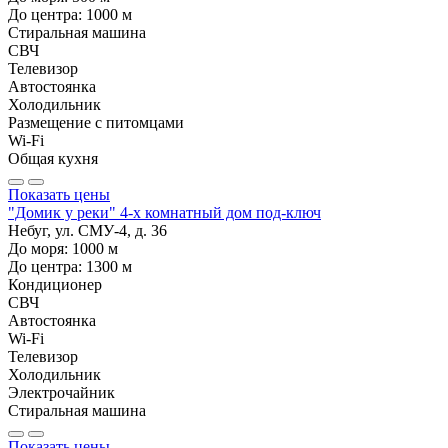
До центра:
1000
м
Стиральная машина
СВЧ
Телевизор
Автостоянка
Холодильник
Размещение с питомцами
Wi-Fi
Общая кухня
Показать цены
"Домик у реки" 4-х комнатный дом под-ключ
Небуг, ул. СМУ-4, д. 36
До моря:
1000
м
До центра:
1300
м
Кондиционер
СВЧ
Автостоянка
Wi-Fi
Телевизор
Холодильник
Электрочайник
Стиральная машина
Показать цены