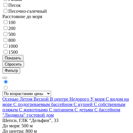
Песок
Песочно-галечный
Расстояние до моря
100
200
500
800
1000
1500
Фильтр
Осенью
Летом
Весной
В центре
Недорого
У моря
С видом на
море
С подогреваемым бассейном
С кухней
С собственным
пляжем
С животными
С питанием
С детьми
С бассейном
"Людмила" гостевой дом
Шепси, ГЛК "Дельфин", 33
До моря:
500
м
До центра:
800
м