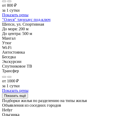
от
800
₽
за 1 сутки
Показать цены
"Олеся" таунхаус под-ключ
Шепси, ул. Спортивная
До моря:
200
м
До центра:
500
м
Мангал
Утюг
Wi-Fi
Автостоянка
Беседка
Экскурсии
Спутниковое ТВ
Трансфер
от
1000
₽
за 1 сутки
Показать цены
Показать ещё
Подборки жилья по разделению на
типы жилья
Объявления из
соседних городов
Небуг
Ольгинка