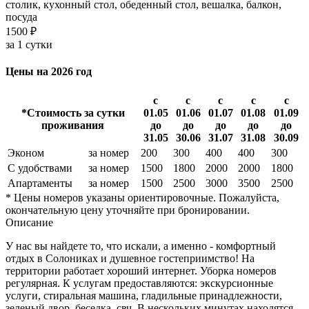
столик, кухонный стол, обеденный стол, вешалка, балкон,
посуда
1500 ₽
за 1 сутки
Цены на 2026 год
с
с
с
с
с
*Стоимость за сутки
01.05
01.06
01.07
01.08
01.09
проживания
до
до
до
до
до
31.05
30.06
31.07
31.08
30.09
Эконом
за номер
200
300
400
400
300
С удобствами
за номер
1500
1800
2000
2000
1800
Апартаменты
за номер
1500
2500
3000
3500
2500
* Цены номеров указаны ориентировочные. Пожалуйста,
окончательную цену уточняйте при бронировании.
Описание
У нас вы найдете то, что искали, а именно - комфортный
отдых в Солониках и душевное гостеприимство! На
территории работает хороший интернет. Уборка номеров
регулярная. К услугам предоставляются: экскурсионные
услуги, стиральная машина, гладильные принадлежности,
зеленый двор, беседка, свч. В нескольких минутах находятся