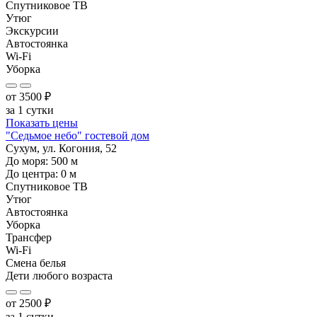
Спутниковое ТВ
Утюг
Экскурсии
Автостоянка
Wi-Fi
Уборка
от
3500
₽
за 1 сутки
Показать цены
"Седьмое небо" гостевой дом
Сухум, ул. Когония, 52
До моря:
500
м
До центра:
0
м
Спутниковое ТВ
Утюг
Автостоянка
Уборка
Трансфер
Wi-Fi
Смена белья
Дети любого возраста
от
2500
₽
за 1 сутки