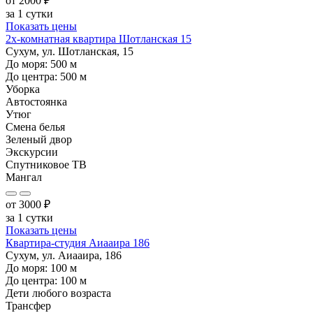
от
2000
₽
за 1 сутки
Показать цены
2х-комнатная квартира Шотланская 15
Сухум, ул. Шотланская, 15
До моря:
500
м
До центра:
500
м
Уборка
Автостоянка
Утюг
Смена белья
Зеленый двор
Экскурсии
Спутниковое ТВ
Мангал
от
3000
₽
за 1 сутки
Показать цены
Квартира-студия Аиааира 186
Сухум, ул. Аиааира, 186
До моря:
100
м
До центра:
100
м
Дети любого возраста
Трансфер