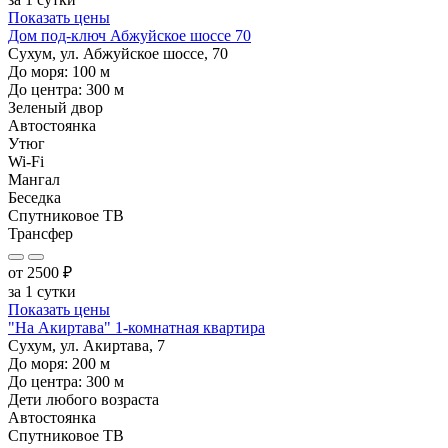
Показать цены
Дом под-ключ Абжуйское шоссе 70
Сухум, ул. Абжуйское шоссе, 70
До моря:
100
м
До центра:
300
м
Зеленый двор
Автостоянка
Утюг
Wi-Fi
Мангал
Беседка
Спутниковое ТВ
Трансфер
от
2500
₽
за 1 сутки
Показать цены
"На Акиртава" 1-комнатная квартира
Сухум, ул. Акиртава, 7
До моря:
200
м
До центра:
300
м
Дети любого возраста
Автостоянка
Спутниковое ТВ