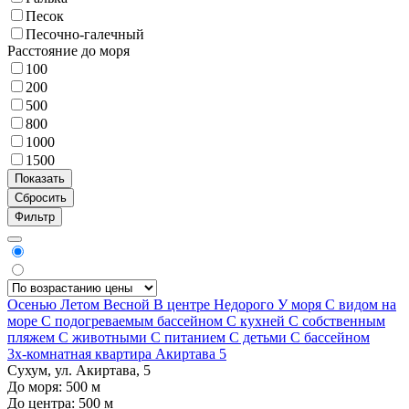
Песок
Песочно-галечный
Расстояние до моря
100
200
500
800
1000
1500
Фильтр
Осенью
Летом
Весной
В центре
Недорого
У моря
С видом на
море
С подогреваемым бассейном
С кухней
С собственным
пляжем
С животными
С питанием
С детьми
С бассейном
3х-комнатная квартира Акиртава 5
Сухум, ул. Акиртава, 5
До моря:
500
м
До центра:
500
м