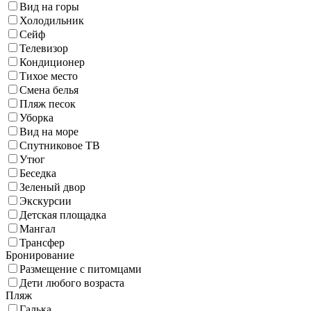
Вид на горы
Холодильник
Сейф
Телевизор
Кондиционер
Тихое место
Смена белья
Пляж песок
Уборка
Вид на море
Спутниковое ТВ
Утюг
Беседка
Зеленый двор
Экскурсии
Детская площадка
Мангал
Трансфер
Бронирование
Размещение с питомцами
Дети любого возраста
Пляж
Галька