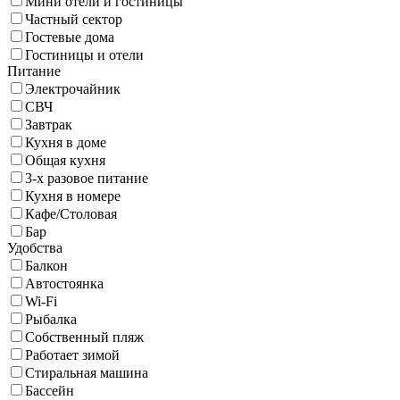
Мини отели и гостиницы
Частный сектор
Гостевые дома
Гостиницы и отели
Питание
Электрочайник
СВЧ
Завтрак
Кухня в доме
Общая кухня
3-х разовое питание
Кухня в номере
Кафе/Столовая
Бар
Удобства
Балкон
Автостоянка
Wi-Fi
Рыбалка
Собственный пляж
Работает зимой
Стиральная машина
Бассейн