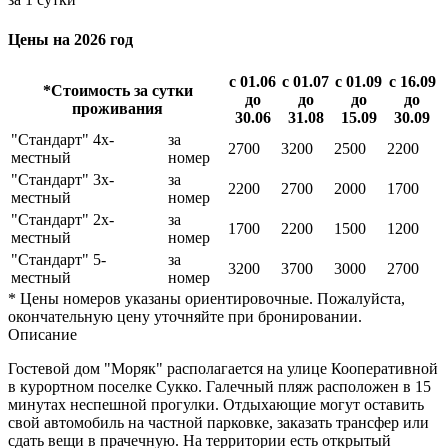
Цены на 2026 год
с 01.06
с 01.07
с 01.09
с 16.09
*Стоимость за сутки
до
до
до
до
проживания
30.06
31.08
15.09
30.09
"Стандарт" 4х-
за
2700
3200
2500
2200
местный
номер
"Стандарт" 3х-
за
2200
2700
2000
1700
местный
номер
"Стандарт" 2х-
за
1700
2200
1500
1200
местный
номер
"Стандарт" 5-
за
3200
3700
3000
2700
местный
номер
* Цены номеров указаны ориентировочные. Пожалуйста,
окончательную цену уточняйте при бронировании.
Описание
Гостевой дом "Моряк" располагается на улице Кооперативной
в курортном поселке Сукко. Галечный пляж расположен в 15
минутах неспешной прогулки. Отдыхающие могут оставить
свой автомобиль на частной парковке, заказать трансфер или
сдать вещи в прачечную. На территории есть открытый