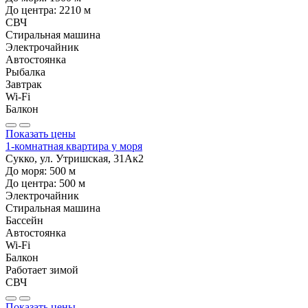
До центра:
2210
м
СВЧ
Стиральная машина
Электрочайник
Автостоянка
Рыбалка
Завтрак
Wi-Fi
Балкон
Показать цены
1-комнатная квартира у моря
Сукко, ул. Утришская, 31Ак2
До моря:
500
м
До центра:
500
м
Электрочайник
Стиральная машина
Бассейн
Автостоянка
Wi-Fi
Балкон
Работает зимой
СВЧ
Показать цены