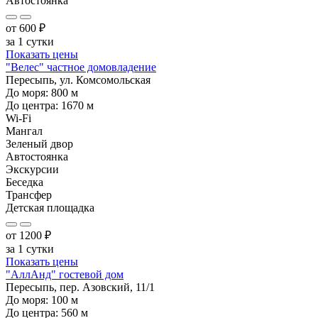
Автостоянка
от
600
₽
за 1 сутки
Показать цены
"Велес" частное домовладение
Пересыпь, ул. Комсомольская
До моря:
800
м
До центра:
1670
м
Wi-Fi
Мангал
Зеленый двор
Автостоянка
Экскурсии
Беседка
Трансфер
Детская площадка
от
1200
₽
за 1 сутки
Показать цены
"АллАнд" гостевой дом
Пересыпь, пер. Азовский, 11/1
До моря:
100
м
До центра:
560
м