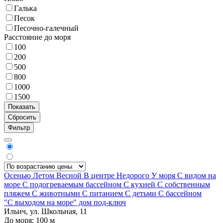
Галька
Песок
Песочно-галечный
Расстояние до моря
100
200
500
800
1000
1500
Фильтр
Осенью
Летом
Весной
В центре
Недорого
У моря
С видом на
море
С подогреваемым бассейном
С кухней
С собственным
пляжем
С животными
С питанием
С детьми
С бассейном
"С выходом на море" дом под-ключ
Ильич, ул. Школьная, 11
До моря:
100
м