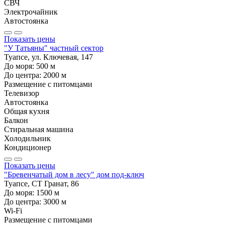
СВЧ
Электрочайник
Автостоянка
Показать цены
"У Татьяны" частный сектор
Туапсе, ул. Ключевая, 147
До моря:
500
м
До центра:
2000
м
Размещение с питомцами
Телевизор
Автостоянка
Общая кухня
Балкон
Стиральная машина
Холодильник
Кондиционер
Показать цены
"Бревенчатый дом в лесу" дом под-ключ
Туапсе, СТ Гранат, 86
До моря:
1500
м
До центра:
3000
м
Wi-Fi
Размещение с питомцами