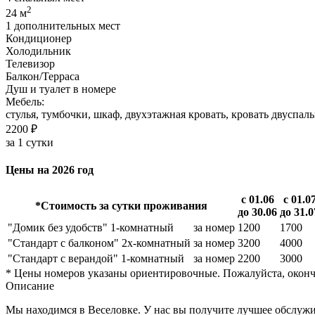
2
24 м
1 дополнительных мест
Кондиционер
Холодильник
Телевизор
Балкон/Терраса
Душ и туалет в номере
Мебель:
стулья, тумбочки, шкаф, двухэтажная кровать, кровать двуспальн
2200 ₽
за 1 сутки
Цены на 2026 год
с 01.06
с 01.0
*Стоимость за сутки проживания
до 30.06
до 31.0
"Домик без удобств" 1-комнатный
за номер
1200
1700
"Стандарт с балконом" 2х-комнатный
за номер
3200
4000
"Стандарт с верандой" 1-комнатный
за номер
2200
3000
* Цены номеров указаны ориентировочные. Пожалуйста, оконч
Описание
Мы находимся в Веселовке. У нас вы получите лучшее обслужи