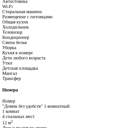
Автостоянка
Wi-Fi
Стиральная машина
Размещение с питомцами
Общая кухня
Холодильник
Телевизор
Кондиционер
Смена белья
Уборка
Кухня в номере
Дети любого возраста
Утюг
Детская площадка
Мангал
Трансфер
Номера
Номер
"Домик без удобств" 1-комнатный
1 комнат
4 спальных мест
2
12 м
Душ и туалет во дворе