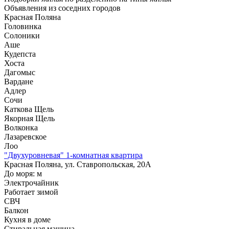
Объявления из
соседних городов
Красная Поляна
Головинка
Солоники
Аше
Кудепста
Хоста
Дагомыс
Вардане
Адлер
Сочи
Каткова Щель
Якорная Щель
Волконка
Лазаревское
Лоо
"Двухуровневая" 1-комнатная квартира
Красная Поляна, ул. Ставропольская, 20А
До моря:
м
Электрочайник
Работает зимой
СВЧ
Балкон
Кухня в доме
Стиральная машина