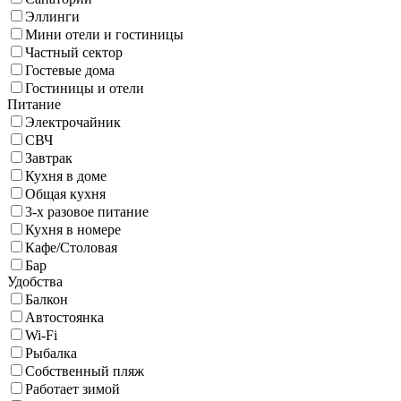
Эллинги
Мини отели и гостиницы
Частный сектор
Гостевые дома
Гостиницы и отели
Питание
Электрочайник
СВЧ
Завтрак
Кухня в доме
Общая кухня
3-х разовое питание
Кухня в номере
Кафе/Столовая
Бар
Удобства
Балкон
Автостоянка
Wi-Fi
Рыбалка
Собственный пляж
Работает зимой