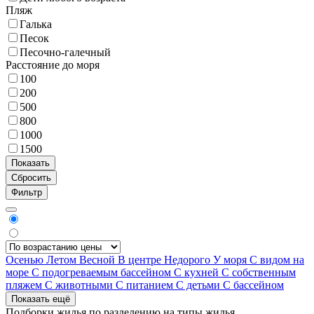
Пляж
Галька
Песок
Песочно-галечный
Расстояние до моря
100
200
500
800
1000
1500
Фильтр
Осенью
Летом
Весной
В центре
Недорого
У моря
С видом на
море
С подогреваемым бассейном
С кухней
С собственным
пляжем
С животными
С питанием
С детьми
С бассейном
Показать ещё
Подборки жилья по разделению на
типы жилья