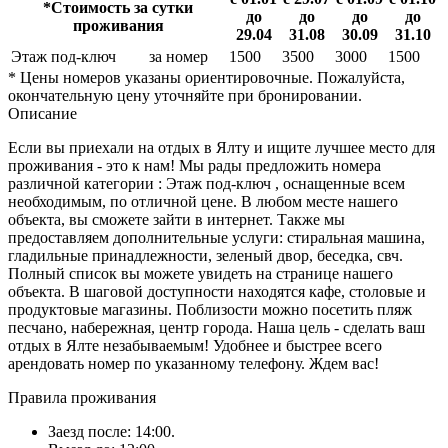
*Стоимость за сутки
до
до
до
до
проживания
29.04
31.08
30.09
31.10
Этаж под-ключ
за номер
1500
3500
3000
1500
* Цены номеров указаны ориентировочные. Пожалуйста,
окончательную цену уточняйте при бронировании.
Описание
Если вы приехали на отдых в Ялту и ищите лучшее место для
проживания - это к нам! Мы рады предложить номера
различной категории : Этаж под-ключ , оснащенные всем
необходимым, по отличной цене. В любом месте нашего
объекта, вы сможете зайти в интернет. Также мы
предоставляем дополнительные услуги: стиральная машина,
гладильные принадлежности, зеленый двор, беседка, свч.
Полный список вы можете увидеть на странице нашего
объекта. В шаговой доступности находятся кафе, столовые и
продуктовые магазины. Поблизости можно посетить пляж
песчано, набережная, центр города. Наша цель - сделать ваш
отдых в Ялте незабываемым! Удобнее и быстрее всего
арендовать номер по указанному телефону. Ждем вас!
Правила проживания
Заезд после: 14:00.