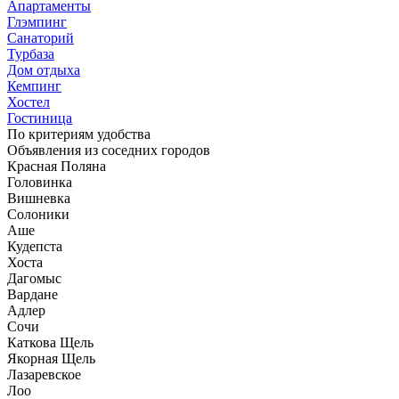
Апартаменты
Глэмпинг
Санаторий
Турбаза
Дом отдыха
Кемпинг
Хостел
Гостиница
По критериям
удобства
Объявления из
соседних городов
Красная Поляна
Головинка
Вишневка
Солоники
Аше
Кудепста
Хоста
Дагомыс
Вардане
Адлер
Сочи
Каткова Щель
Якорная Щель
Лазаревское
Лоо