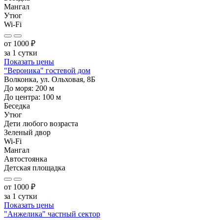
Мангал
Утюг
Wi-Fi
от
1000
₽
за 1 сутки
Показать цены
"Вероника" гостевой дом
Волконка, ул. Ольховая, 8Б
До моря:
200
м
До центра:
100
м
Беседка
Утюг
Дети любого возраста
Зеленый двор
Wi-Fi
Мангал
Автостоянка
Детская площадка
от
1000
₽
за 1 сутки
Показать цены
"Анжелика" частный сектор