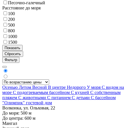
Песочно-галечный
Расстояние до моря
100
200
500
800
1000
1500
Фильтр
Осенью
Летом
Весной
В центре
Недорого
У моря
С видом на
море
С подогреваемым бассейном
С кухней
С собственным
пляжем
С животными
С питанием
С детьми
С бассейном
"Олимпик" гостевой дом
Волконка, ул. Ольховая, 22
До моря:
500
м
До центра:
600
м
Мангал