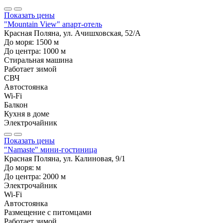
Показать цены
"Mountain View" апарт-отель
Красная Поляна, ул. Ачишховская, 52/А
До моря:
1500
м
До центра:
1000
м
Стиральная машина
Работает зимой
СВЧ
Автостоянка
Wi-Fi
Балкон
Кухня в доме
Электрочайник
Показать цены
"Namaste" мини-гостиница
Красная Поляна, ул. Калиновая, 9/1
До моря:
м
До центра:
2000
м
Электрочайник
Wi-Fi
Автостоянка
Размещение с питомцами
Работает зимой