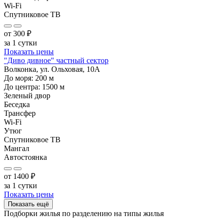
Wi-Fi
Спутниковое ТВ
от
300
₽
за 1 сутки
Показать цены
"Диво дивное" частный сектор
Волконка, ул. Ольховая, 10А
До моря:
200
м
До центра:
1500
м
Зеленый двор
Беседка
Трансфер
Wi-Fi
Утюг
Спутниковое ТВ
Мангал
Автостоянка
от
1400
₽
за 1 сутки
Показать цены
Показать ещё
Подборки жилья по разделению на
типы жилья