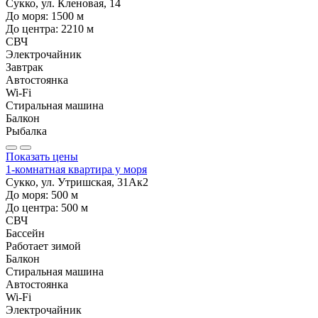
Сукко, ул. Кленовая, 14
До моря:
1500
м
До центра:
2210
м
СВЧ
Электрочайник
Завтрак
Автостоянка
Wi-Fi
Стиральная машина
Балкон
Рыбалка
Показать цены
1-комнатная квартира у моря
Сукко, ул. Утришская, 31Ак2
До моря:
500
м
До центра:
500
м
СВЧ
Бассейн
Работает зимой
Балкон
Стиральная машина
Автостоянка
Wi-Fi
Электрочайник