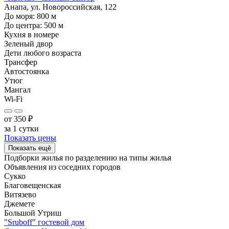
Анапа, ул. Новороссийская, 122
До моря:
800
м
До центра:
500
м
Кухня в номере
Зеленый двор
Дети любого возраста
Трансфер
Автостоянка
Утюг
Мангал
Wi-Fi
от
350
₽
за 1 сутки
Показать цены
Показать ещё
Подборки жилья по разделению на
типы жилья
Объявления из
соседних городов
Сукко
Благовещенская
Витязево
Джемете
Большой Утриш
"Sruboff" гостевой дом