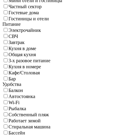
Мини отели и гостиницы
Частный сектор
Гостевые дома
Гостиницы и отели
Питание
Электрочайник
СВЧ
Завтрак
Кухня в доме
Общая кухня
3-х разовое питание
Кухня в номере
Кафе/Столовая
Бар
Удобства
Балкон
Автостоянка
Wi-Fi
Рыбалка
Собственный пляж
Работает зимой
Стиральная машина
Бассейн