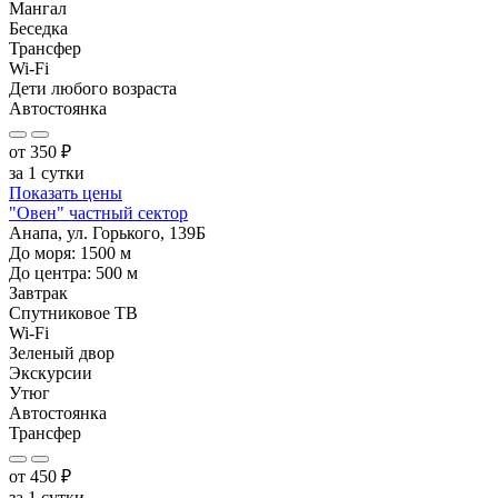
Мангал
Беседка
Трансфер
Wi-Fi
Дети любого возраста
Автостоянка
от
350
₽
за 1 сутки
Показать цены
"Овен" частный сектор
Анапа, ул. Горького, 139Б
До моря:
1500
м
До центра:
500
м
Завтрак
Спутниковое ТВ
Wi-Fi
Зеленый двор
Экскурсии
Утюг
Автостоянка
Трансфер
от
450
₽
за 1 сутки