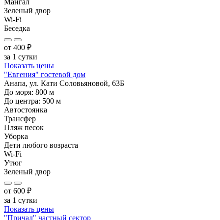
Мангал
Зеленый двор
Wi-Fi
Беседка
от
400
₽
за 1 сутки
Показать цены
"Евгения" гостевой дом
Анапа, ул. Кати Соловьяновой, 63Б
До моря:
800
м
До центра:
500
м
Автостоянка
Трансфер
Пляж песок
Уборка
Дети любого возраста
Wi-Fi
Утюг
Зеленый двор
от
600
₽
за 1 сутки
Показать цены
"Причал" частный сектор