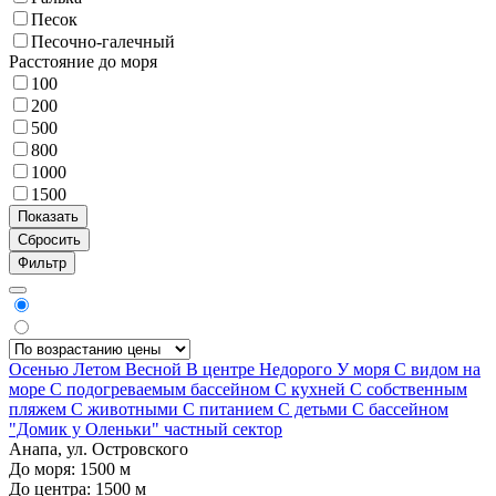
Песок
Песочно-галечный
Расстояние до моря
100
200
500
800
1000
1500
Фильтр
Осенью
Летом
Весной
В центре
Недорого
У моря
С видом на
море
С подогреваемым бассейном
С кухней
С собственным
пляжем
С животными
С питанием
С детьми
С бассейном
"Домик у Оленьки" частный сектор
Анапа, ул. Островского
До моря:
1500
м
До центра:
1500
м