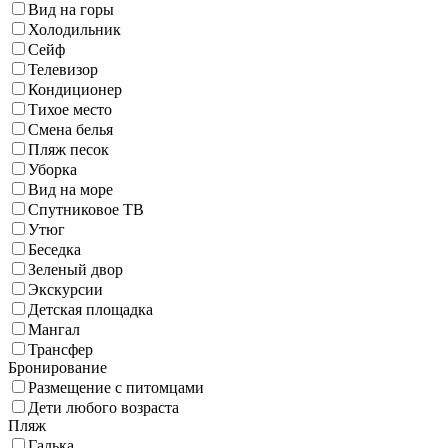
Вид на горы
Холодильник
Сейф
Телевизор
Кондиционер
Тихое место
Смена белья
Пляж песок
Уборка
Вид на море
Спутниковое ТВ
Утюг
Беседка
Зеленый двор
Экскурсии
Детская площадка
Мангал
Трансфер
Бронирование
Размещение с питомцами
Дети любого возраста
Пляж
Галька