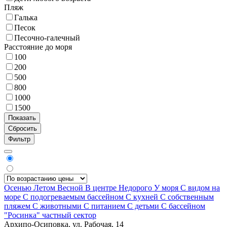
Пляж
Галька
Песок
Песочно-галечный
Расстояние до моря
100
200
500
800
1000
1500
Фильтр
Осенью
Летом
Весной
В центре
Недорого
У моря
С видом на
море
С подогреваемым бассейном
С кухней
С собственным
пляжем
С животными
С питанием
С детьми
С бассейном
"Росинка" частный сектор
Архипо-Осиповка, ул. Рабочая, 14