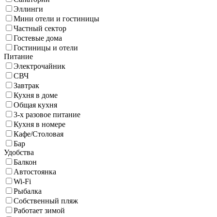
Эллинги
Мини отели и гостиницы
Частный сектор
Гостевые дома
Гостиницы и отели
Питание
Электрочайник
СВЧ
Завтрак
Кухня в доме
Общая кухня
3-х разовое питание
Кухня в номере
Кафе/Столовая
Бар
Удобства
Балкон
Автостоянка
Wi-Fi
Рыбалка
Собственный пляж
Работает зимой