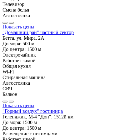
Телевизор
Смена белья
Автостоянка
Показать цены
"Домашний рай" частный сектор
Бетта, ул. Мира, 2А
До моря:
500
м
До центра:
1500
м
Электрочайник
Работает зимой
Общая кухня
Wi-Fi
Стиральная машина
Автостоянка
СВЧ
Балкон
Показать цены
"Горный воздух" гостиница
Геленджик, М-4 "Дон", 1512й км
До моря:
1500
м
До центра:
1500
м
Размещение с питомцами
Работает зимой