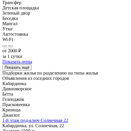
Трансфер
Детская площадка
Зеленый двор
Беседка
Мангал
Утюг
Автостоянка
Wi-Fi
от
2000
₽
за 1 сутки
Показать цены
Показать ещё
Подборки жилья по разделению на
типы жилья
Объявления из
соседних городов
Кабардинка
Дивноморское
Бетта
Геленджик
Прасковеевка
Криница
Джанхот
1-й этаж под-ключ Солнечная 22
Кабардинка, ул. Солнечная, 22
До моря:
1500
м