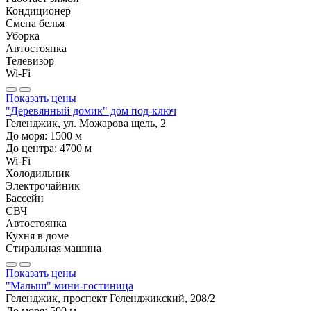
Кондиционер
Смена белья
Уборка
Автостоянка
Телевизор
Wi-Fi
Показать цены
"Деревянный домик" дом под-ключ
Геленджик, ул. Можарова щель, 2
До моря:
1500
м
До центра:
4700
м
Wi-Fi
Холодильник
Электрочайник
Бассейн
СВЧ
Автостоянка
Кухня в доме
Стиральная машина
Показать цены
"Малыш" мини-гостиница
Геленджик, проспект Геленджикский, 208/2
До моря:
500
м