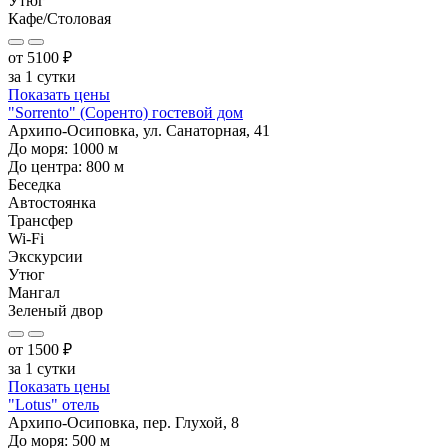
Утюг
Кафе/Столовая
от
5100
₽
за 1 сутки
Показать цены
"Sorrento" (Соренто) гостевой дом
Архипо-Осиповка, ул. Санаторная, 41
До моря:
1000
м
До центра:
800
м
Беседка
Автостоянка
Трансфер
Wi-Fi
Экскурсии
Утюг
Мангал
Зеленый двор
от
1500
₽
за 1 сутки
Показать цены
"Lotus" отель
Архипо-Осиповка, пер. Глухой, 8
До моря:
500
м