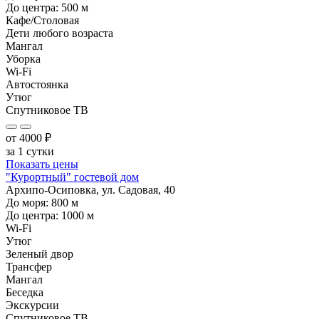
До центра:
500
м
Кафе/Столовая
Дети любого возраста
Мангал
Уборка
Wi-Fi
Автостоянка
Утюг
Спутниковое ТВ
от
4000
₽
за 1 сутки
Показать цены
"Курортный" гостевой дом
Архипо-Осиповка, ул. Садовая, 40
До моря:
800
м
До центра:
1000
м
Wi-Fi
Утюг
Зеленый двор
Трансфер
Мангал
Беседка
Экскурсии
Спутниковое ТВ