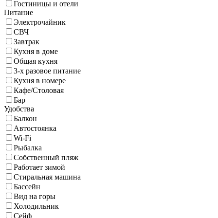
Гостиницы и отели
Питание
Электрочайник
СВЧ
Завтрак
Кухня в доме
Общая кухня
3-х разовое питание
Кухня в номере
Кафе/Столовая
Бар
Удобства
Балкон
Автостоянка
Wi-Fi
Рыбалка
Собственный пляж
Работает зимой
Стиральная машина
Бассейн
Вид на горы
Холодильник
Сейф