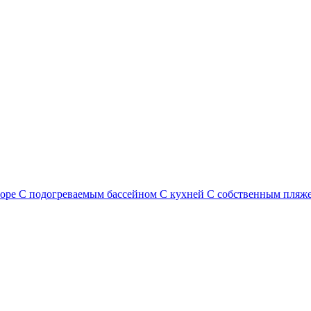
море
С подогреваемым бассейном
С кухней
С собственным пляж