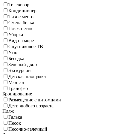
Телевизор
Кондиционер
Тихое место
Смена белья
Пляж песок
Уборка
Вид на море
Спутниковое ТВ
Утюг
Беседка
Зеленый двор
Экскурсии
Детская площадка
Мангал
Трансфер
Бронирование
Размещение с питомцами
Дети любого возраста
Пляж
Галька
Песок
Песочно-галечный