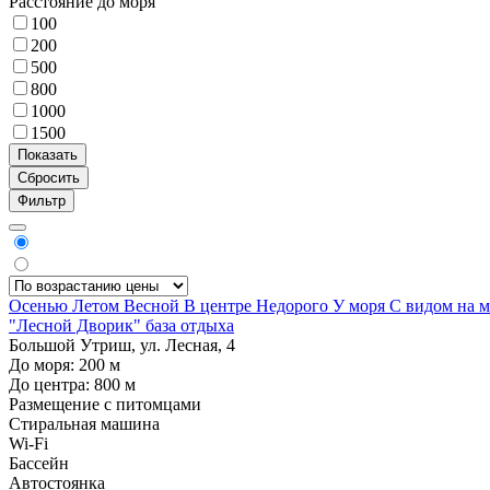
Расстояние до моря
100
200
500
800
1000
1500
Фильтр
Осенью
Летом
Весной
В центре
Недорого
У моря
С видом на 
"Лесной Дворик" база отдыха
Большой Утриш, ул. Лесная, 4
До моря:
200
м
До центра:
800
м
Размещение с питомцами
Стиральная машина
Wi-Fi
Бассейн
Автостоянка