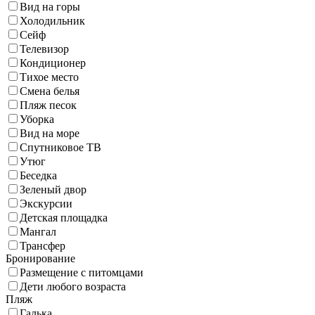
Вид на горы
Холодильник
Сейф
Телевизор
Кондиционер
Тихое место
Смена белья
Пляж песок
Уборка
Вид на море
Спутниковое ТВ
Утюг
Беседка
Зеленый двор
Экскурсии
Детская площадка
Мангал
Трансфер
Бронирование
Размещение с питомцами
Дети любого возраста
Пляж
Галька