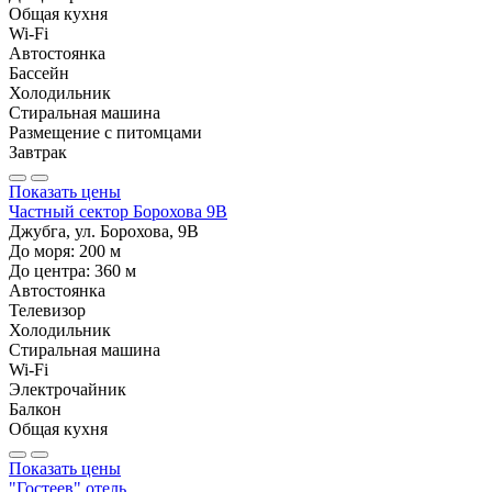
Общая кухня
Wi-Fi
Автостоянка
Бассейн
Холодильник
Стиральная машина
Размещение с питомцами
Завтрак
Показать цены
Частный сектор Борохова 9В
Джубга, ул. Борохова, 9В
До моря:
200
м
До центра:
360
м
Автостоянка
Телевизор
Холодильник
Стиральная машина
Wi-Fi
Электрочайник
Балкон
Общая кухня
Показать цены
"Гостеев" отель