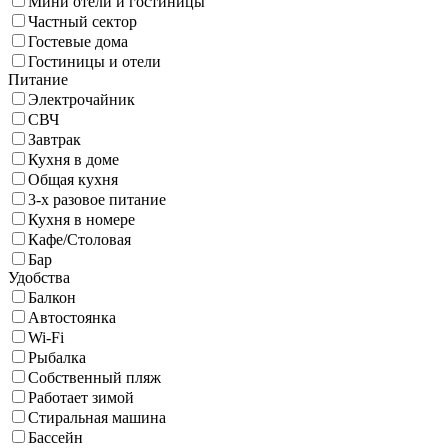
Мини отели и гостиницы
Частный сектор
Гостевые дома
Гостиницы и отели
Питание
Электрочайник
СВЧ
Завтрак
Кухня в доме
Общая кухня
3-х разовое питание
Кухня в номере
Кафе/Столовая
Бар
Удобства
Балкон
Автостоянка
Wi-Fi
Рыбалка
Собственный пляж
Работает зимой
Стиральная машина
Бассейн