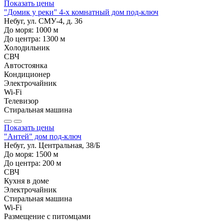
Показать цены
"Домик у реки" 4-х комнатный дом под-ключ
Небуг, ул. СМУ-4, д. 36
До моря:
1000
м
До центра:
1300
м
Холодильник
СВЧ
Автостоянка
Кондиционер
Электрочайник
Wi-Fi
Телевизор
Стиральная машина
Показать цены
"Антей" дом под-ключ
Небуг, ул. Центральная, 38/Б
До моря:
1500
м
До центра:
200
м
СВЧ
Кухня в доме
Электрочайник
Стиральная машина
Wi-Fi
Размещение с питомцами