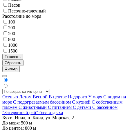
Песок
Песочно-галечный
Расстояние до моря
100
200
500
800
1000
1500
Фильтр
Осенью
Летом
Весной
В центре
Недорого
У моря
С видом на
море
С подогреваемым бассейном
С кухней
С собственным
пляжем
С животными
С питанием
С детьми
С бассейном
"Затерянный рай" база отдыха
Бухта Инал, п. Бжид, ул. Морская, 2
До моря:
500
м
До центра:
800
м