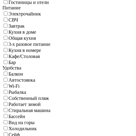
Гостиницы и отели
Питание
Электрочайник
СВЧ
Завтрак
Кухня в доме
Общая кухня
3-х разовое питание
Кухня в номере
Кафе/Столовая
Бар
Удобства
Балкон
Автостоянка
Wi-Fi
Рыбалка
Собственный пляж
Работает зимой
Стиральная машина
Бассейн
Вид на горы
Холодильник
Сейф