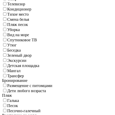
Телевизор
Кондиционер
Тихое место
Смена белья
Пляж песок
Уборка
Вид на море
Спутниковое ТВ
Утюг
Беседка
Зеленый двор
Экскурсии
Детская площадка
Мангал
Трансфер
Бронирование
Размещение с питомцами
Дети любого возраста
Пляж
Галька
Песок
Песочно-галечный