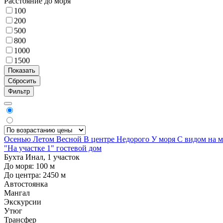
Расстояние до моря
100
200
500
800
1000
1500
Фильтр
Осенью
Летом
Весной
В центре
Недорого
У моря
С видом на 
"На участке 1" гостевой дом
Бухта Инал, 1 участок
До моря:
100
м
До центра:
2450
м
Автостоянка
Мангал
Экскурсии
Утюг
Трансфер