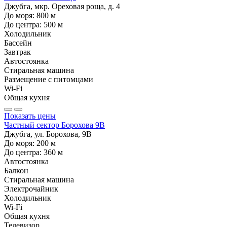
Джубга, мкр. Ореховая роща, д. 4
До моря:
800
м
До центра:
500
м
Холодильник
Бассейн
Завтрак
Автостоянка
Стиральная машина
Размещение с питомцами
Wi-Fi
Общая кухня
Показать цены
Частный сектор Борохова 9В
Джубга, ул. Борохова, 9В
До моря:
200
м
До центра:
360
м
Автостоянка
Балкон
Стиральная машина
Электрочайник
Холодильник
Wi-Fi
Общая кухня
Телевизор