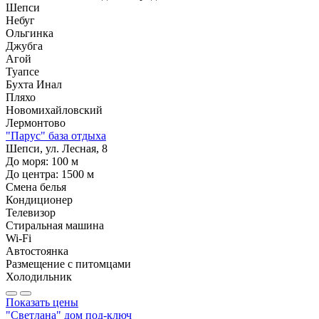
Шепси
Небуг
Ольгинка
Джубга
Агой
Туапсе
Бухта Инал
Пляхо
Новомихайловский
Лермонтово
"Парус" база отдыха
Шепси, ул. Лесная, 8
До моря:
100
м
До центра:
1500
м
Смена белья
Кондиционер
Телевизор
Стиральная машина
Wi-Fi
Автостоянка
Размещение с питомцами
Холодильник
Показать цены
"Светлана" дом под-ключ