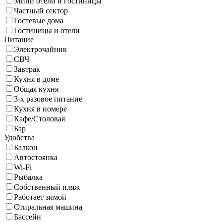
Мини отели и гостиницы
Частный сектор
Гостевые дома
Гостиницы и отели
Питание
Электрочайник
СВЧ
Завтрак
Кухня в доме
Общая кухня
3-х разовое питание
Кухня в номере
Кафе/Столовая
Бар
Удобства
Балкон
Автостоянка
Wi-Fi
Рыбалка
Собственный пляж
Работает зимой
Стиральная машина
Бассейн