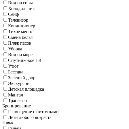
Вид на горы
Холодильник
Сейф
Телевизор
Кондиционер
Тихое место
Смена белья
Пляж песок
Уборка
Вид на море
Спутниковое ТВ
Утюг
Беседка
Зеленый двор
Экскурсии
Детская площадка
Мангал
Трансфер
Бронирование
Размещение с питомцами
Дети любого возраста
Пляж
Галька