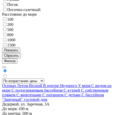
Песок
Песочно-галечный
Расстояние до моря
100
200
500
800
1000
1500
Фильтр
Осенью
Летом
Весной
В центре
Недорого
У моря
С видом на
море
С подогреваемым бассейном
С кухней
С собственным
пляжем
С животными
С питанием
С детьми
С бассейном
"Заречный" гостевой дом
Дедеркой, ул. Заречная, 3А
До моря:
100
м
До центра:
500
м