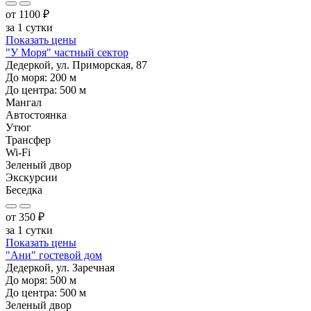
от
1100
₽
за 1 сутки
Показать цены
"У Моря" частный сектор
Дедеркой, ул. Приморская, 87
До моря:
200
м
До центра:
500
м
Мангал
Автостоянка
Утюг
Трансфер
Wi-Fi
Зеленый двор
Экскурсии
Беседка
от
350
₽
за 1 сутки
Показать цены
"Ани" гостевой дом
Дедеркой, ул. Заречная
До моря:
500
м
До центра:
500
м
Зеленый двор