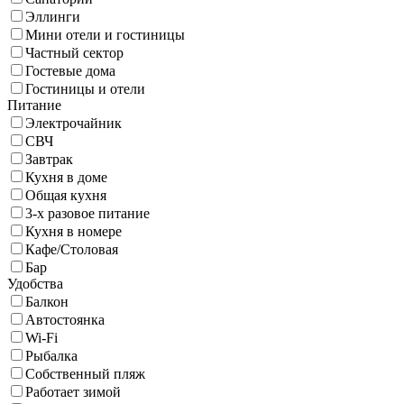
Эллинги
Мини отели и гостиницы
Частный сектор
Гостевые дома
Гостиницы и отели
Питание
Электрочайник
СВЧ
Завтрак
Кухня в доме
Общая кухня
3-х разовое питание
Кухня в номере
Кафе/Столовая
Бар
Удобства
Балкон
Автостоянка
Wi-Fi
Рыбалка
Собственный пляж
Работает зимой