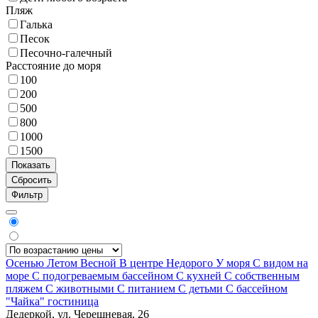
Пляж
Галька
Песок
Песочно-галечный
Расстояние до моря
100
200
500
800
1000
1500
Фильтр
Осенью
Летом
Весной
В центре
Недорого
У моря
С видом на
море
С подогреваемым бассейном
С кухней
С собственным
пляжем
С животными
С питанием
С детьми
С бассейном
"Чайка" гостиница
Дедеркой, ул. Черешневая, 26