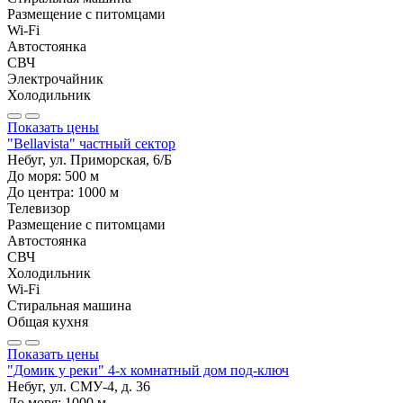
Размещение с питомцами
Wi-Fi
Автостоянка
СВЧ
Электрочайник
Холодильник
Показать цены
"Bellavista" частный сектор
Небуг, ул. Приморская, 6/Б
До моря:
500
м
До центра:
1000
м
Телевизор
Размещение с питомцами
Автостоянка
СВЧ
Холодильник
Wi-Fi
Стиральная машина
Общая кухня
Показать цены
"Домик у реки" 4-х комнатный дом под-ключ
Небуг, ул. СМУ-4, д. 36
До моря:
1000
м