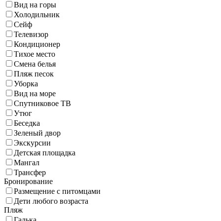
Вид на горы
Холодильник
Сейф
Телевизор
Кондиционер
Тихое место
Смена белья
Пляж песок
Уборка
Вид на море
Спутниковое ТВ
Утюг
Беседка
Зеленый двор
Экскурсии
Детская площадка
Мангал
Трансфер
Бронирование
Размещение с питомцами
Дети любого возраста
Пляж
Галька