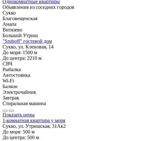
Однокомнатные квартиры
Объявления из
соседних городов
Сукко
Благовещенская
Анапа
Витязево
Большой Утриш
"Sruboff" гостевой дом
Сукко, ул. Кленовая, 14
До моря:
1500
м
До центра:
2210
м
СВЧ
Рыбалка
Автостоянка
Wi-Fi
Балкон
Электрочайник
Завтрак
Стиральная машина
Показать цены
1-комнатная квартира у моря
Сукко, ул. Утришская, 31Ак2
До моря:
500
м
До центра:
500
м