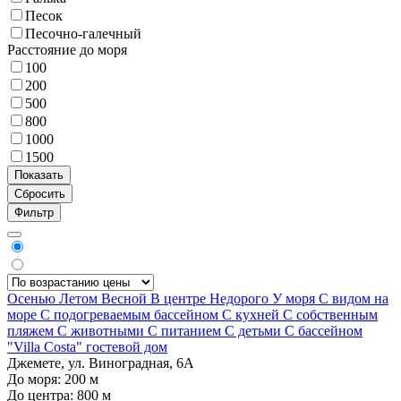
Песок
Песочно-галечный
Расстояние до моря
100
200
500
800
1000
1500
Фильтр
Осенью
Летом
Весной
В центре
Недорого
У моря
С видом на
море
С подогреваемым бассейном
С кухней
С собственным
пляжем
С животными
С питанием
С детьми
С бассейном
"Villa Costa" гостевой дом
Джемете, ул. Виноградная, 6А
До моря:
200
м
До центра:
800
м