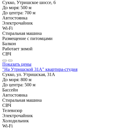
Сукко, Утришское шоссе, 6
До моря:
500
м
До центра:
700
м
Автостоянка
Электрочайник
Wi-Fi
Стиральная машина
Размещение с питомцами
Балкон
Работает зимой
СВЧ
Показать цены
"На Утришской 31А" квартира-студия
Сукко, ул. Утришская, 31А
До моря:
800
м
До центра:
500
м
Бассейн
Автостоянка
Стиральная машина
СВЧ
Телевизор
Электрочайник
Холодильник
Wi-Fi