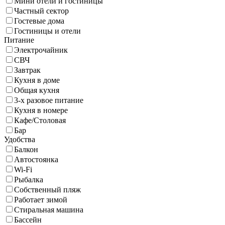
Мини отели и гостиницы
Частный сектор
Гостевые дома
Гостиницы и отели
Питание
Электрочайник
СВЧ
Завтрак
Кухня в доме
Общая кухня
3-х разовое питание
Кухня в номере
Кафе/Столовая
Бар
Удобства
Балкон
Автостоянка
Wi-Fi
Рыбалка
Собственный пляж
Работает зимой
Стиральная машина
Бассейн