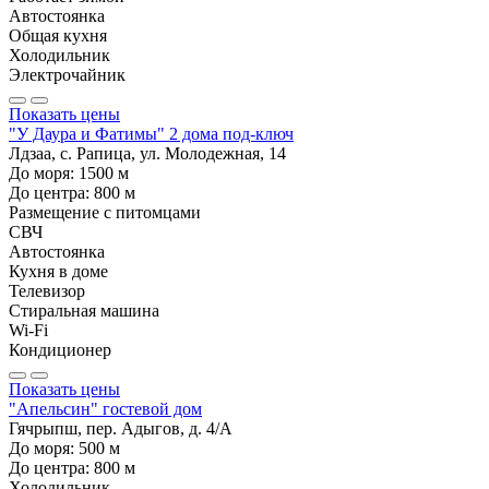
Автостоянка
Общая кухня
Холодильник
Электрочайник
Показать цены
"У Даура и Фатимы" 2 дома под-ключ
Лдзаа, с. Рапица, ул. Молодежная, 14
До моря:
1500
м
До центра:
800
м
Размещение с питомцами
СВЧ
Автостоянка
Кухня в доме
Телевизор
Стиральная машина
Wi-Fi
Кондиционер
Показать цены
"Апельсин" гостевой дом
Гячрыпш, пер. Адыгов, д. 4/А
До моря:
500
м
До центра:
800
м
Холодильник