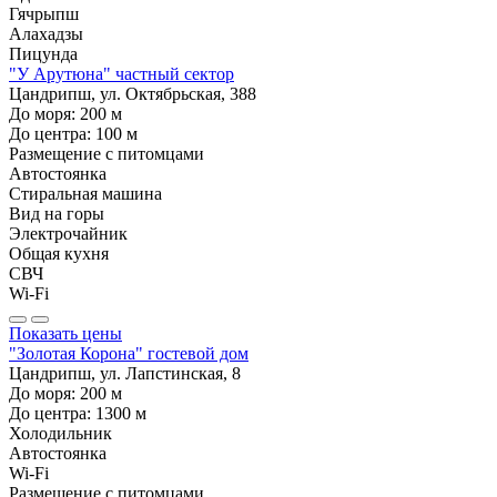
Гячрыпш
Алахадзы
Пицунда
"У Арутюна" частный сектор
Цандрипш, ул. Октябрьская, 388
До моря:
200
м
До центра:
100
м
Размещение с питомцами
Автостоянка
Стиральная машина
Вид на горы
Электрочайник
Общая кухня
СВЧ
Wi-Fi
Показать цены
"Золотая Корона" гостевой дом
Цандрипш, ул. Лапстинская, 8
До моря:
200
м
До центра:
1300
м
Холодильник
Автостоянка
Wi-Fi
Размещение с питомцами