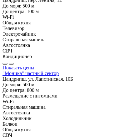
Цандрипш, пер. Ленина, 12
До моря:
500
м
До центра:
100
м
Wi-Fi
Общая кухня
Телевизор
Электрочайник
Стиральная машина
Автостоянка
СВЧ
Кондиционер
Показать цены
"Моника" частный сектор
Цандрипш, ул. Лапстинская, 10Б
До моря:
500
м
До центра:
800
м
Размещение с питомцами
Wi-Fi
Стиральная машина
Автостоянка
Холодильник
Балкон
Общая кухня
СВЧ