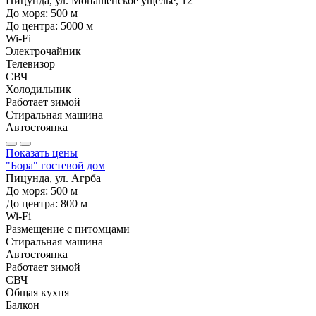
Пицунда, ул. Монашенское ущелье, 12
До моря:
500
м
До центра:
5000
м
Wi-Fi
Электрочайник
Телевизор
СВЧ
Холодильник
Работает зимой
Стиральная машина
Автостоянка
Показать цены
"Бора" гостевой дом
Пицунда, ул. Агрба
До моря:
500
м
До центра:
800
м
Wi-Fi
Размещение с питомцами
Стиральная машина
Автостоянка
Работает зимой
СВЧ
Общая кухня
Балкон