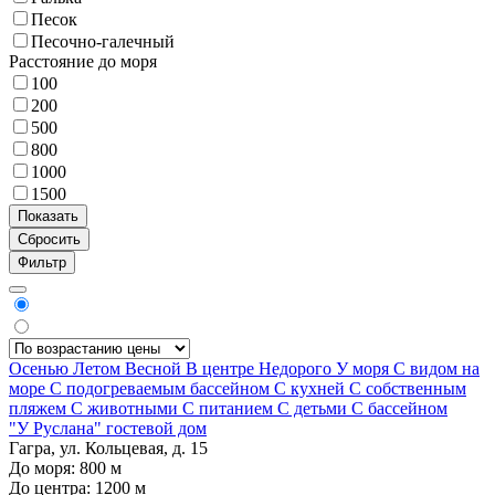
Песок
Песочно-галечный
Расстояние до моря
100
200
500
800
1000
1500
Фильтр
Осенью
Летом
Весной
В центре
Недорого
У моря
С видом на
море
С подогреваемым бассейном
С кухней
С собственным
пляжем
С животными
С питанием
С детьми
С бассейном
"У Руслана" гостевой дом
Гагра, ул. Кольцевая, д. 15
До моря:
800
м
До центра:
1200
м