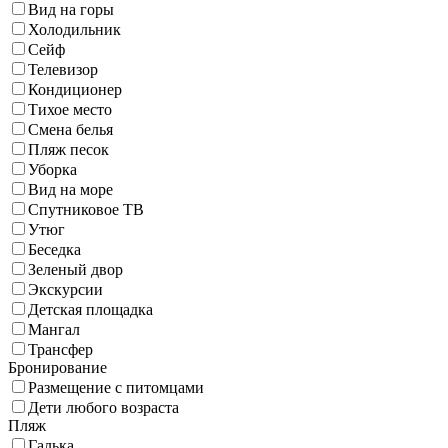
Вид на горы
Холодильник
Сейф
Телевизор
Кондиционер
Тихое место
Смена белья
Пляж песок
Уборка
Вид на море
Спутниковое ТВ
Утюг
Беседка
Зеленый двор
Экскурсии
Детская площадка
Мангал
Трансфер
Бронирование
Размещение с питомцами
Дети любого возраста
Пляж
Галька