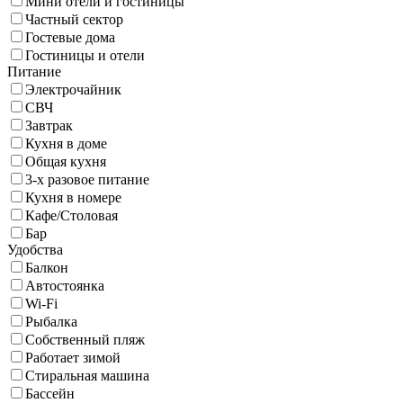
Мини отели и гостиницы
Частный сектор
Гостевые дома
Гостиницы и отели
Питание
Электрочайник
СВЧ
Завтрак
Кухня в доме
Общая кухня
3-х разовое питание
Кухня в номере
Кафе/Столовая
Бар
Удобства
Балкон
Автостоянка
Wi-Fi
Рыбалка
Собственный пляж
Работает зимой
Стиральная машина
Бассейн