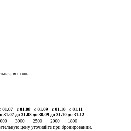
льная, вешалка
с 01.07
с 01.08
с 01.09
с 01.10
с 01.11
о 31.07
до 31.08
до 30.09
до 31.10
до 31.12
000
3000
2500
2000
1800
ательную цену уточняйте при бронировании.