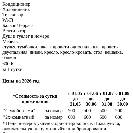
Кондиционер
Холодильник
Телевизор
Wi-Fi
Балкон/Терраса
Вентилятор
Душ и туалет в номере
Мебель:
стулья, тумбочки, шкаф, кровати односпальные, кровать
двуспальная, диван, кресло, кресло-кровать, стол, вешалка,
балкон
600 ₽
за 1 сутки
Цены на 2026 год
с 01.05
с 01.06
с 01.07
с 01.09
*Стоимость за сутки
до
до
до
до
проживания
31.05
30.06
31.08
30.09
"С удобствами"
за номер
500
500
500
500
"2х-комнатный"
за номер
600
600
600
600
* Цены номеров указаны ориентировочные. Пожалуйста,
окончательную цену уточняйте при бронировании.