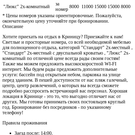
за
"Люкс" 2х-комнатный
8000
11000
15000
15000
8000
номер
* Цены номеров указаны ориентировочные. Пожалуйста,
окончательную цену уточняйте при бронировании.
Описание
Хотите приехать на отдых в Криницу? Приезжайте к нам!
Светлые и просторные номера, со всей необходимой мебелью
для полноценного отдыха, категорий "Стандарт" 2х-местный ,
"Стандарт" 2х-местный с двуспальной кроватью , "Люкс" 2х-
комнатный по отличной цене всегда рады своим гостям!
Также мы можем предложить высокоскоростной WI-FI
интернет. Мы будем рады предложить дополнительные
услуги: бассейн под открытым небом, парковка на улице
перед зданием. В пешей доступности от нас пляж галечный,
центр, центр развлечений, о которых вы всегда сможете
подробно расспросить встречающий вас персонал. Хорошая
локация в Кринице - это то, что выгодно отличает нас от
других. Мы готовы принимать своих постояльцев круглый
год. Бронирование без посредников - по указанному
телефону!
Правила проживания
Заезд после: 14:00.