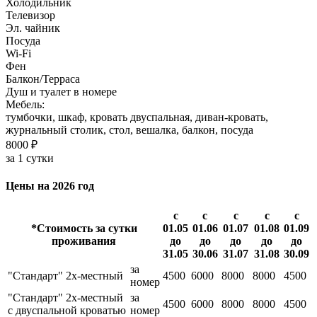
Холодильник
Телевизор
Эл. чайник
Посуда
Wi-Fi
Фен
Балкон/Терраса
Душ и туалет в номере
Мебель:
тумбочки, шкаф, кровать двуспальная, диван-кровать,
журнальный столик, стол, вешалка, балкон, посуда
8000 ₽
за 1 сутки
Цены на 2026 год
с
с
с
с
с
*Стоимость за сутки
01.05
01.06
01.07
01.08
01.09
проживания
до
до
до
до
до
31.05
30.06
31.07
31.08
30.09
за
"Стандарт" 2х-местный
4500
6000
8000
8000
4500
номер
"Стандарт" 2х-местный
за
4500
6000
8000
8000
4500
с двуспальной кроватью
номер