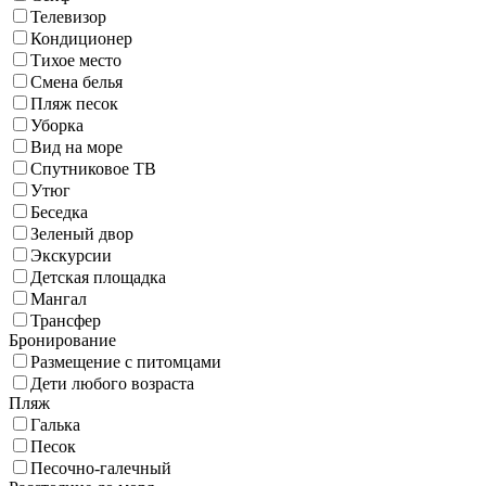
Телевизор
Кондиционер
Тихое место
Смена белья
Пляж песок
Уборка
Вид на море
Спутниковое ТВ
Утюг
Беседка
Зеленый двор
Экскурсии
Детская площадка
Мангал
Трансфер
Бронирование
Размещение с питомцами
Дети любого возраста
Пляж
Галька
Песок
Песочно-галечный