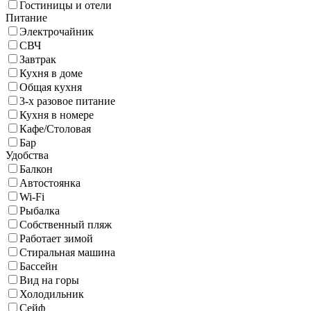
Гостиницы и отели
Питание
Электрочайник
СВЧ
Завтрак
Кухня в доме
Общая кухня
3-х разовое питание
Кухня в номере
Кафе/Столовая
Бар
Удобства
Балкон
Автостоянка
Wi-Fi
Рыбалка
Собственный пляж
Работает зимой
Стиральная машина
Бассейн
Вид на горы
Холодильник
Сейф