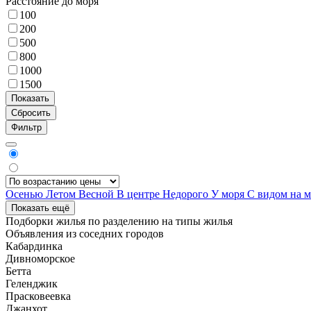
Расстояние до моря
100
200
500
800
1000
1500
Фильтр
Осенью
Летом
Весной
В центре
Недорого
У моря
С видом на 
Показать ещё
Подборки жилья по разделению на
типы жилья
Объявления из
соседних городов
Кабардинка
Дивноморское
Бетта
Геленджик
Прасковеевка
Джанхот