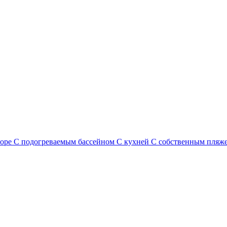
море
С подогреваемым бассейном
С кухней
С собственным пляж