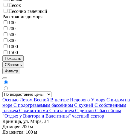
Песок
Песочно-галечный
Расстояние до моря
100
200
500
800
1000
1500
Фильтр
Осенью
Летом
Весной
В центре
Недорого
У моря
С видом на
море
С подогреваемым бассейном
С кухней
С собственным
пляжем
С животными
С питанием
С детьми
С бассейном
"Отдых у Виктора и Валентины" частный сектор
Криница, ул. Мира, 34
До моря:
200
м
До центра:
100
м