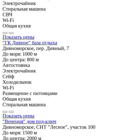
Электрочайник
Стиральная машина
СВЧ
Wi-Fi
Общая кухня
Показать цены
"ГК Дивное" база отдыха
Дивноморское, пер. Дивный, 7
До моря:
1000
м
До центра:
800
м
Автостоянка
Электрочайник
Сейф
Холодильник
Wi-Fi
Размещение с питомцами
Общая кухня
Стиральная машина
Показать цены
"Венеция" дом под-ключ
Дивноморское, СНТ "Лесное", участок 100
До моря:
1500
м
До центра:
2000
м