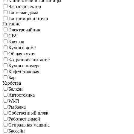
Мини отели и гостиницы
Частный сектор
Гостевые дома
Гостиницы и отели
Питание
Электрочайник
СВЧ
Завтрак
Кухня в доме
Общая кухня
3-х разовое питание
Кухня в номере
Кафе/Столовая
Бар
Удобства
Балкон
Автостоянка
Wi-Fi
Рыбалка
Собственный пляж
Работает зимой
Стиральная машина
Бассейн