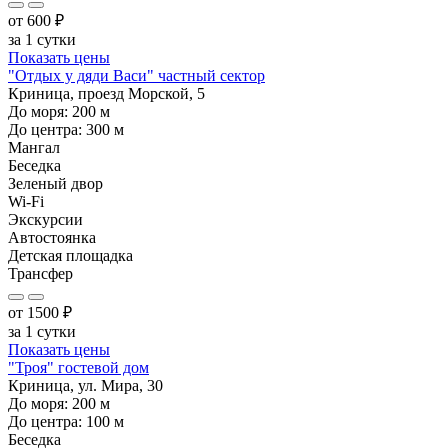
от
600
₽
за 1 сутки
Показать цены
"Отдых у дяди Васи" частный сектор
Криница, проезд Морской, 5
До моря:
200
м
До центра:
300
м
Мангал
Беседка
Зеленый двор
Wi-Fi
Экскурсии
Автостоянка
Детская площадка
Трансфер
от
1500
₽
за 1 сутки
Показать цены
"Троя" гостевой дом
Криница, ул. Мира, 30
До моря:
200
м
До центра:
100
м
Беседка