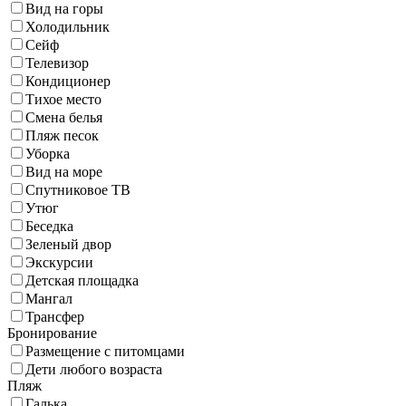
Вид на горы
Холодильник
Сейф
Телевизор
Кондиционер
Тихое место
Смена белья
Пляж песок
Уборка
Вид на море
Спутниковое ТВ
Утюг
Беседка
Зеленый двор
Экскурсии
Детская площадка
Мангал
Трансфер
Бронирование
Размещение с питомцами
Дети любого возраста
Пляж
Галька