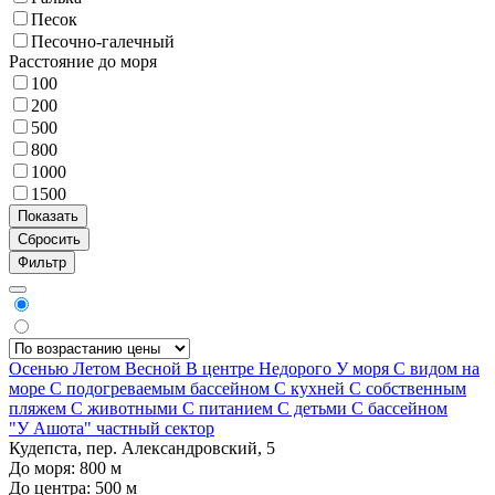
Песок
Песочно-галечный
Расстояние до моря
100
200
500
800
1000
1500
Фильтр
Осенью
Летом
Весной
В центре
Недорого
У моря
С видом на
море
С подогреваемым бассейном
С кухней
С собственным
пляжем
С животными
С питанием
С детьми
С бассейном
"У Ашота" частный сектор
Кудепста, пер. Александровский, 5
До моря:
800
м
До центра:
500
м