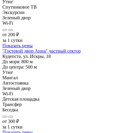
Утюг
Спутниковое ТВ
Экскурсии
Зеленый двор
Wi-Fi
от
200
₽
за 1 сутки
Показать цены
"Гостевой двор Анна" частный сектор
Кудепста, ул. Искры, 18
До моря:
800
м
До центра:
500
м
Утюг
Мангал
Автостоянка
Зеленый двор
Wi-Fi
Детская площадка
Трансфер
Беседка
от
300
₽
за 1 сутки
Показать цены