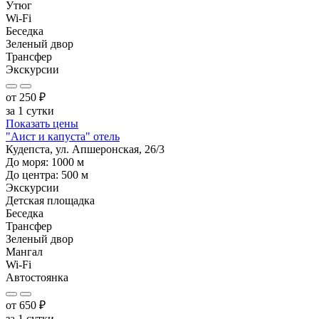
Утюг
Wi-Fi
Беседка
Зеленый двор
Трансфер
Экскурсии
от
250
₽
за 1 сутки
Показать цены
"Аист и капуста" отель
Кудепста, ул. Апшеронская, 26/3
До моря:
1000
м
До центра:
500
м
Экскурсии
Детская площадка
Беседка
Трансфер
Зеленый двор
Мангал
Wi-Fi
Автостоянка
от
650
₽
за 1 сутки