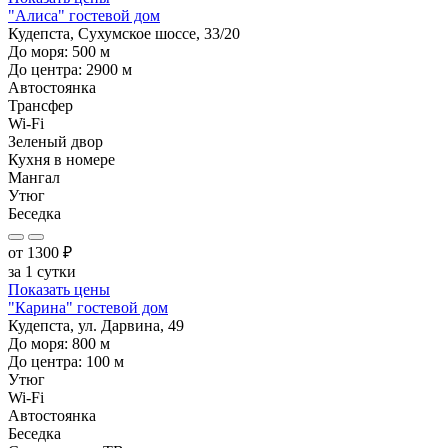
"Алиса" гостевой дом
Кудепста, Сухумское шоссе, 33/20
До моря:
500
м
До центра:
2900
м
Автостоянка
Трансфер
Wi-Fi
Зеленый двор
Кухня в номере
Мангал
Утюг
Беседка
от
1300
₽
за 1 сутки
Показать цены
"Карина" гостевой дом
Кудепста, ул. Дарвина, 49
До моря:
800
м
До центра:
100
м
Утюг
Wi-Fi
Автостоянка
Беседка