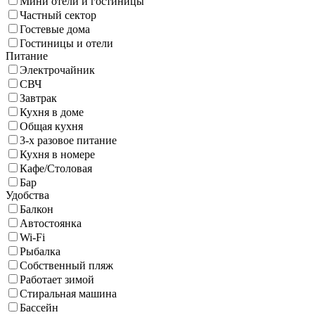
Мини отели и гостиницы
Частный сектор
Гостевые дома
Гостиницы и отели
Питание
Электрочайник
СВЧ
Завтрак
Кухня в доме
Общая кухня
3-х разовое питание
Кухня в номере
Кафе/Столовая
Бар
Удобства
Балкон
Автостоянка
Wi-Fi
Рыбалка
Собственный пляж
Работает зимой
Стиральная машина
Бассейн