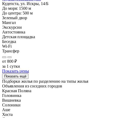
Кудепста, ул. Искры, 14/Б
До моря:
1500
м
До центра:
500
м
Зеленый двор
Мангал
Экскурсии
Автостоянка
Детская площадка
Беседка
Wi-Fi
Трансфер
от
800
₽
за 1 сутки
Показать цены
Показать ещё
Подборки жилья по разделению на
типы жилья
Объявления из
соседних городов
Красная Поляна
Головинка
Вишневка
Солоники
Аше
Хоста