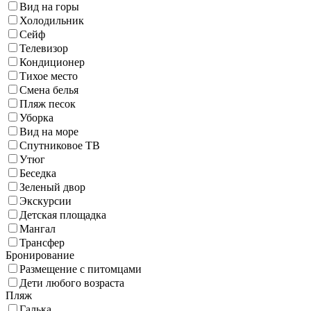
Вид на горы
Холодильник
Сейф
Телевизор
Кондиционер
Тихое место
Смена белья
Пляж песок
Уборка
Вид на море
Спутниковое ТВ
Утюг
Беседка
Зеленый двор
Экскурсии
Детская площадка
Мангал
Трансфер
Бронирование
Размещение с питомцами
Дети любого возраста
Пляж
Галька