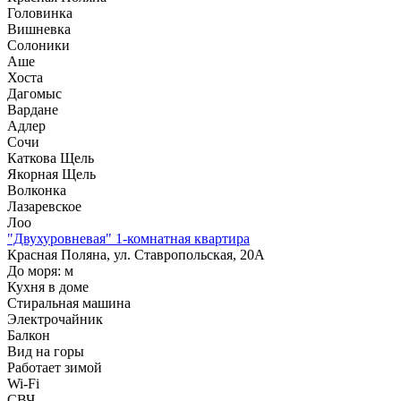
Головинка
Вишневка
Солоники
Аше
Хоста
Дагомыс
Вардане
Адлер
Сочи
Каткова Щель
Якорная Щель
Волконка
Лазаревское
Лоо
"Двухуровневая" 1-комнатная квартира
Красная Поляна, ул. Ставропольская, 20А
До моря:
м
Кухня в доме
Стиральная машина
Электрочайник
Балкон
Вид на горы
Работает зимой
Wi-Fi
СВЧ