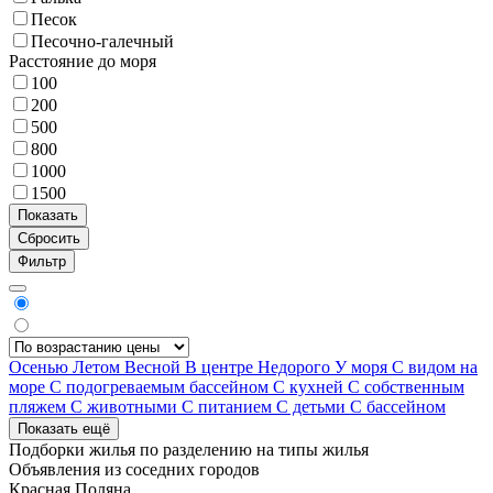
Песок
Песочно-галечный
Расстояние до моря
100
200
500
800
1000
1500
Фильтр
Осенью
Летом
Весной
В центре
Недорого
У моря
С видом на
море
С подогреваемым бассейном
С кухней
С собственным
пляжем
С животными
С питанием
С детьми
С бассейном
Показать ещё
Подборки жилья по разделению на
типы жилья
Объявления из
соседних городов
Красная Поляна