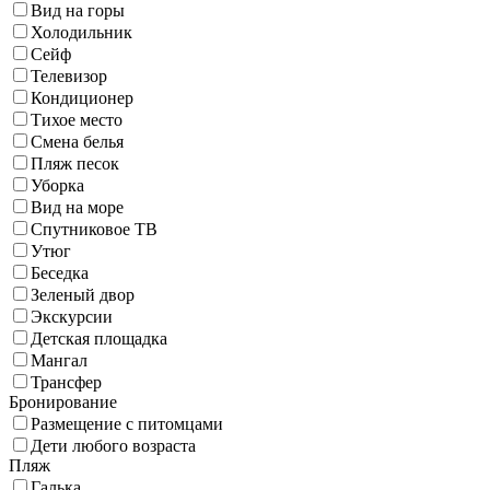
Вид на горы
Холодильник
Сейф
Телевизор
Кондиционер
Тихое место
Смена белья
Пляж песок
Уборка
Вид на море
Спутниковое ТВ
Утюг
Беседка
Зеленый двор
Экскурсии
Детская площадка
Мангал
Трансфер
Бронирование
Размещение с питомцами
Дети любого возраста
Пляж
Галька