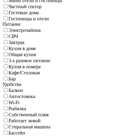
Мини отели и гостиницы
Частный сектор
Гостевые дома
Гостиницы и отели
Питание
Электрочайник
СВЧ
Завтрак
Кухня в доме
Общая кухня
3-х разовое питание
Кухня в номере
Кафе/Столовая
Бар
Удобства
Балкон
Автостоянка
Wi-Fi
Рыбалка
Собственный пляж
Работает зимой
Стиральная машина
Бассейн