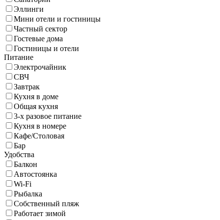
Эллинги
Мини отели и гостиницы
Частный сектор
Гостевые дома
Гостиницы и отели
Питание
Электрочайник
СВЧ
Завтрак
Кухня в доме
Общая кухня
3-х разовое питание
Кухня в номере
Кафе/Столовая
Бар
Удобства
Балкон
Автостоянка
Wi-Fi
Рыбалка
Собственный пляж
Работает зимой