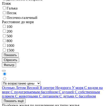
Пляж
Галька
Песок
Песочно-галечный
Расстояние до моря
100
200
500
800
1000
1500
Фильтр
Осенью
Летом
Весной
В центре
Недорого
У моря
С видом на
море
С подогреваемым бассейном
С кухней
С собственным
пляжем
С животными
С питанием
С детьми
С бассейном
Показать ещё
Подборки жилья по разделению на
типы жилья