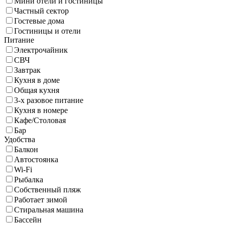
Мини отели и гостиницы
Частный сектор
Гостевые дома
Гостиницы и отели
Питание
Электрочайник
СВЧ
Завтрак
Кухня в доме
Общая кухня
3-х разовое питание
Кухня в номере
Кафе/Столовая
Бар
Удобства
Балкон
Автостоянка
Wi-Fi
Рыбалка
Собственный пляж
Работает зимой
Стиральная машина
Бассейн