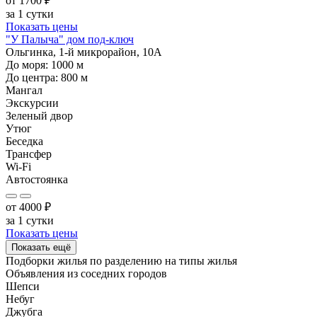
от
1700
₽
за 1 сутки
Показать цены
"У Палыча" дом под-ключ
Ольгинка, 1-й микрорайон, 10А
До моря:
1000
м
До центра:
800
м
Мангал
Экскурсии
Зеленый двор
Утюг
Беседка
Трансфер
Wi-Fi
Автостоянка
от
4000
₽
за 1 сутки
Показать цены
Показать ещё
Подборки жилья по разделению на
типы жилья
Объявления из
соседних городов
Шепси
Небуг
Джубга