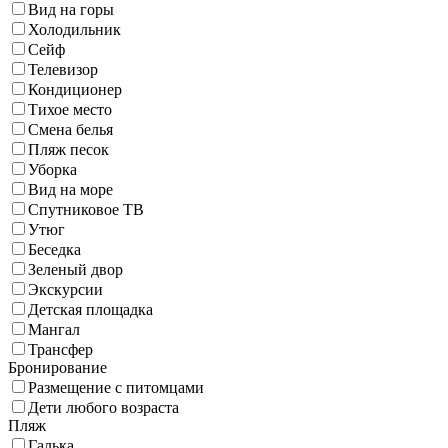
Вид на горы
Холодильник
Сейф
Телевизор
Кондиционер
Тихое место
Смена белья
Пляж песок
Уборка
Вид на море
Спутниковое ТВ
Утюг
Беседка
Зеленый двор
Экскурсии
Детская площадка
Мангал
Трансфер
Бронирование
Размещение с питомцами
Дети любого возраста
Пляж
Галька