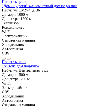
Показать цены
"Домик у реки" 4-х комнатный дом под-ключ
Небуг, ул. СМУ-4, д. 36
До моря:
1000
м
До центра:
1300
м
Телевизор
Кондиционер
Wi-Fi
Электрочайник
Стиральная машина
Холодильник
Автостоянка
СВЧ
Показать цены
"Антей" дом под-ключ
Небуг, ул. Центральная, 38/Б
До моря:
1500
м
До центра:
200
м
Wi-Fi
Электрочайник
СВЧ
Холодильник
Автостоянка
Стиральная машина