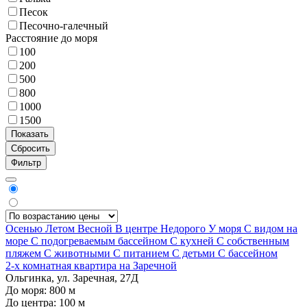
Песок
Песочно-галечный
Расстояние до моря
100
200
500
800
1000
1500
Фильтр
Осенью
Летом
Весной
В центре
Недорого
У моря
С видом на
море
С подогреваемым бассейном
С кухней
С собственным
пляжем
С животными
С питанием
С детьми
С бассейном
2-х комнатная квартира на Заречной
Ольгинка, ул. Заречная, 27Д
До моря:
800
м
До центра:
100
м