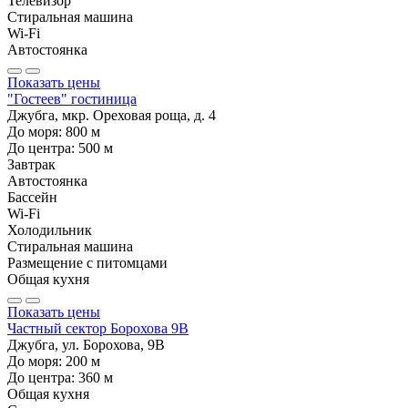
Телевизор
Стиральная машина
Wi-Fi
Автостоянка
Показать цены
"Гостеев" гостиница
Джубга, мкр. Ореховая роща, д. 4
До моря:
800
м
До центра:
500
м
Завтрак
Автостоянка
Бассейн
Wi-Fi
Холодильник
Стиральная машина
Размещение с питомцами
Общая кухня
Показать цены
Частный сектор Борохова 9В
Джубга, ул. Борохова, 9В
До моря:
200
м
До центра:
360
м
Общая кухня