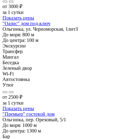
от
3000
₽
за 1 сутки
Показать цены
"Оазис" дом под-ключ
Ольгинка, ул. Черноморская, 1литЗ
До моря:
800
м
До центра:
100
м
Экскурсии
Трансфер
Мангал
Беседка
Зеленый двор
Wi-Fi
Автостоянка
Утюг
от
2500
₽
за 1 сутки
Показать цены
"Премьер" гостевой дом
Ольгинка, пер. Ореховый, 5/1
До моря:
1000
м
До центра:
1300
м
Бар