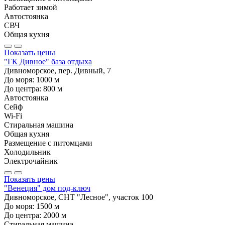
Работает зимой
Автостоянка
СВЧ
Общая кухня
Показать цены
"ГК Дивное" база отдыха
Дивноморское, пер. Дивный, 7
До моря:
1000
м
До центра:
800
м
Автостоянка
Сейф
Wi-Fi
Стиральная машина
Общая кухня
Размещение с питомцами
Холодильник
Электрочайник
Показать цены
"Венеция" дом под-ключ
Дивноморское, СНТ "Лесное", участок 100
До моря:
1500
м
До центра:
2000
м
Стиральная машина