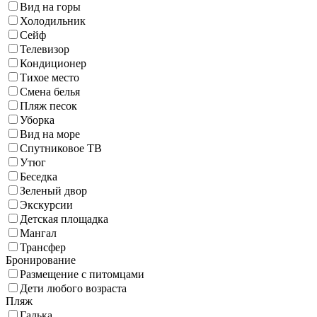
Вид на горы
Холодильник
Сейф
Телевизор
Кондиционер
Тихое место
Смена белья
Пляж песок
Уборка
Вид на море
Спутниковое ТВ
Утюг
Беседка
Зеленый двор
Экскурсии
Детская площадка
Мангал
Трансфер
Бронирование
Размещение с питомцами
Дети любого возраста
Пляж
Галька