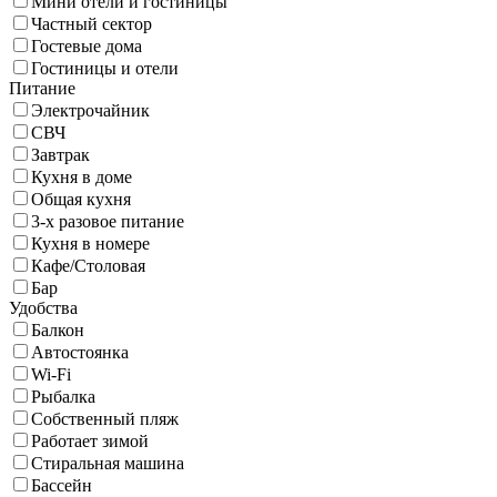
Мини отели и гостиницы
Частный сектор
Гостевые дома
Гостиницы и отели
Питание
Электрочайник
СВЧ
Завтрак
Кухня в доме
Общая кухня
3-х разовое питание
Кухня в номере
Кафе/Столовая
Бар
Удобства
Балкон
Автостоянка
Wi-Fi
Рыбалка
Собственный пляж
Работает зимой
Стиральная машина
Бассейн