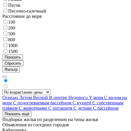
Песок
Песочно-галечный
Расстояние до моря
100
200
500
800
1000
1500
Фильтр
Осенью
Летом
Весной
В центре
Недорого
У моря
С видом на
море
С подогреваемым бассейном
С кухней
С собственным
пляжем
С животными
С питанием
С детьми
С бассейном
Показать ещё
Подборки жилья по разделению на
типы жилья
Объявления из
соседних городов
Кабардинка