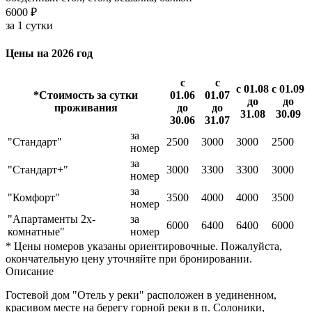
6000 ₽
за 1 сутки
Цены на 2026 год
с
с
с 01.08
с 01.09
*Стоимость за сутки
01.06
01.07
до
до
проживания
до
до
31.08
30.09
30.06
31.07
за
"Стандарт"
2500
3000
3000
2500
номер
за
"Стандарт+"
3000
3300
3300
3000
номер
за
"Комфорт"
3500
4000
4000
3500
номер
"Апартаменты 2х-
за
6000
6400
6400
6000
комнатные"
номер
* Цены номеров указаны ориентировочные. Пожалуйста,
окончательную цену уточняйте при бронировании.
Описание
Гостевой дом "Отель у реки" расположен в уединенном,
красивом месте на берегу горной реки в п. Солоники,