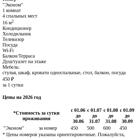
"Эконом"
1 комнат
4 спальных мест
2
16 м
Кондиционер
Холодильник
Телевизор
Посуда
Wi-Fi
Балкон/Терраса
Душ/туалет на этаже
Мебель:
стулья, шкаф, кровати односпальные, стол, балкон, посуда
450 ₽
за 1 сутки
Цены на 2026 год
с 01.06
с 01.07
с 01.08
с 01.09
*Стоимость за сутки
до
до
до
до
проживания
30.06
31.07
31.08
30.09
"Эконом"
за номер
450
500
600
450
* Цены номеров указаны ориентировочные. Пожалуйста,