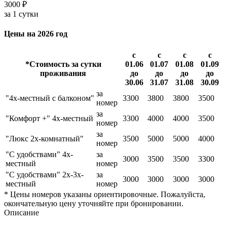
3000 ₽
за 1 сутки
Цены на 2026 год
с
с
с
с
*Стоимость за сутки
01.06
01.07
01.08
01.09
проживания
до
до
до
до
30.06
31.07
31.08
30.09
за
"4х-местный с балконом"
3300
3800
3800
3500
номер
за
"Комфорт +" 4х-местный
3300
4000
4000
3500
номер
за
"Люкс 2х-комнатный"
3500
5000
5000
4000
номер
"С удобствами" 4х-
за
3000
3500
3500
3300
местный
номер
"С удобствами" 2х-3х-
за
3000
3000
3000
3000
местный
номер
* Цены номеров указаны ориентировочные. Пожалуйста,
окончательную цену уточняйте при бронировании.
Описание