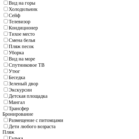
Вид на горы
Холодильник
Сейф
Телевизор
Кондиционер
Тихое место
Смена белья
Пляж песок
Уборка
Вид на море
Спутниковое ТВ
Утюг
Беседка
Зеленый двор
Экскурсии
Детская площадка
Мангал
Трансфер
Бронирование
Размещение с питомцами
Дети любого возраста
Пляж
Галька