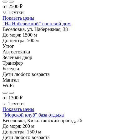
от
2500
₽
за 1 сутки
Показать цены
"На Набережной" гостевой дом
Веселовка, ул. Набережная, 38
До моря:
1500
м
До центра:
500
м
Утюг
Автостоянка
Зеленый двор
Трансфер
Беседка
Дети любого возраста
Мангал
Wi-Fi
от
1300
₽
за 1 сутки
Показать цены
"Морской клуб" база отдыха
Веселовка, Кизилташский проезд, 26
До моря:
200
м
До центра:
1500
м
Дети любого возраста