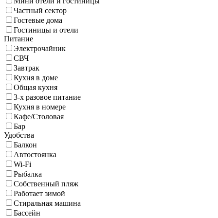
Мини отели и гостиницы
Частный сектор
Гостевые дома
Гостиницы и отели
Питание
Электрочайник
СВЧ
Завтрак
Кухня в доме
Общая кухня
3-х разовое питание
Кухня в номере
Кафе/Столовая
Бар
Удобства
Балкон
Автостоянка
Wi-Fi
Рыбалка
Собственный пляж
Работает зимой
Стиральная машина
Бассейн