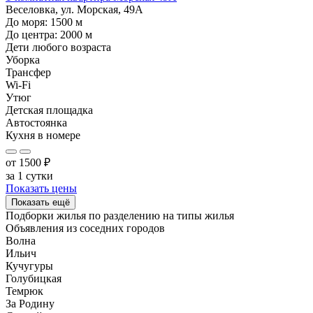
Веселовка, ул. Морская, 49А
До моря:
1500
м
До центра:
2000
м
Дети любого возраста
Уборка
Трансфер
Wi-Fi
Утюг
Детская площадка
Автостоянка
Кухня в номере
от
1500
₽
за 1 сутки
Показать цены
Показать ещё
Подборки жилья по разделению на
типы жилья
Объявления из
соседних городов
Волна
Ильич
Кучугуры
Голубицкая
Темрюк
За Родину