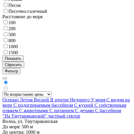
Песок
Песочно-галечный
Расстояние до моря
100
200
500
800
1000
1500
Фильтр
Осенью
Летом
Весной
В центре
Недорого
У моря
С видом на
море
С подогреваемым бассейном
С кухней
С собственным
пляжем
С животными
С питанием
С детьми
С бассейном
"На Тмутараканской" частный сектор
Волна, ул. Тмутараканская
До моря:
500
м
До центра:
1000
м