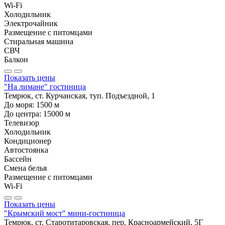
Wi-Fi
Холодильник
Электрочайник
Размещение с питомцами
Стиральная машина
СВЧ
Балкон
Показать цены
"На лимане" гостиница
Темрюк, ст. Курчанская, туп. Подъездной, 1
До моря:
1500
м
До центра:
15000
м
Телевизор
Холодильник
Кондиционер
Автостоянка
Бассейн
Смена белья
Размещение с питомцами
Wi-Fi
Показать цены
"Крымский мост" мини-гостиница
Темрюк, ст. Старотитаровская, пер. Красноармейский, 5Г