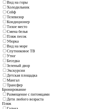
Вид на горы
Холодильник
Сейф
Телевизор
Кондиционер
Тихое место
Смена белья
Пляж песок
Уборка
Вид на море
Спутниковое ТВ
Утюг
Беседка
Зеленый двор
Экскурсии
Детская площадка
Мангал
Трансфер
Бронирование
Размещение с питомцами
Дети любого возраста
Пляж
Галька