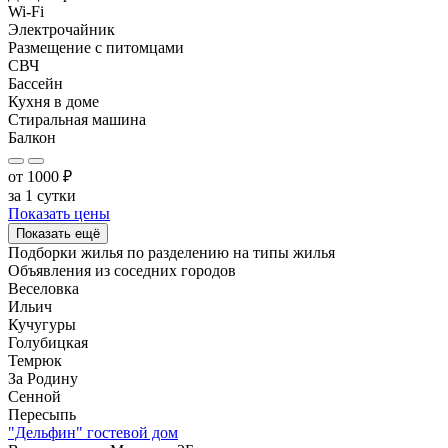
Wi-Fi
Электрочайник
Размещение с питомцами
СВЧ
Бассейн
Кухня в доме
Стиральная машина
Балкон
от
1000
₽
за 1 сутки
Показать цены
Показать ещё
Подборки жилья по разделению на
типы жилья
Объявления из
соседних городов
Веселовка
Ильич
Кучугуры
Голубицкая
Темрюк
За Родину
Сенной
Пересыпь
"Дельфин" гостевой дом