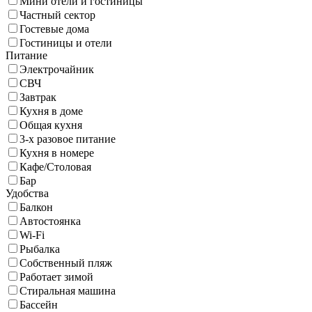
Мини отели и гостиницы
Частный сектор
Гостевые дома
Гостиницы и отели
Питание
Электрочайник
СВЧ
Завтрак
Кухня в доме
Общая кухня
3-х разовое питание
Кухня в номере
Кафе/Столовая
Бар
Удобства
Балкон
Автостоянка
Wi-Fi
Рыбалка
Собственный пляж
Работает зимой
Стиральная машина
Бассейн