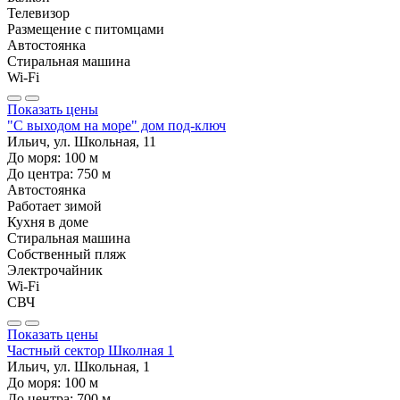
Телевизор
Размещение с питомцами
Автостоянка
Стиральная машина
Wi-Fi
Показать цены
"С выходом на море" дом под-ключ
Ильич, ул. Школьная, 11
До моря:
100
м
До центра:
750
м
Автостоянка
Работает зимой
Кухня в доме
Стиральная машина
Собственный пляж
Электрочайник
Wi-Fi
СВЧ
Показать цены
Частный сектор Школная 1
Ильич, ул. Школьная, 1
До моря:
100
м
До центра:
700
м