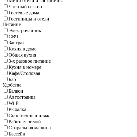
Мини отели и гостиницы
Частный сектор
Гостевые дома
Гостиницы и отели
Питание
Электрочайник
СВЧ
Завтрак
Кухня в доме
Общая кухня
3-х разовое питание
Кухня в номере
Кафе/Столовая
Бар
Удобства
Балкон
Автостоянка
Wi-Fi
Рыбалка
Собственный пляж
Работает зимой
Стиральная машина
Бассейн