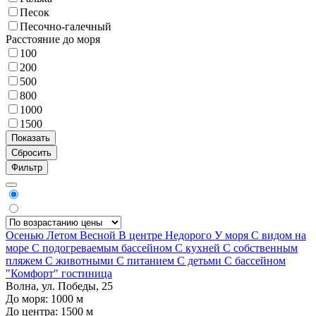
Песок
Песочно-галечный
Расстояние до моря
100
200
500
800
1000
1500
Фильтр
Осенью
Летом
Весной
В центре
Недорого
У моря
С видом на
море
С подогреваемым бассейном
С кухней
С собственным
пляжем
С животными
С питанием
С детьми
С бассейном
"Комфорт" гостиница
Волна, ул. Победы, 25
До моря:
1000
м
До центра:
1500
м