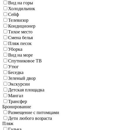
Вид на горы
Холодильник
Сейф
Телевизор
Кондиционер
Тихое место
Смена белья
Пляж песок
Уборка
Вид на море
Спутниковое ТВ
Утюг
Беседка
Зеленый двор
Экскурсии
Детская площадка
Мангал
Трансфер
Бронирование
Размещение с питомцами
Дети любого возраста
Пляж
Галька