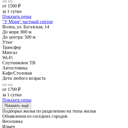
от
1500
₽
за 1 сутки
Показать цены
"У Моря" частный сектор
Волна, ул. Бугазская, 14
До моря:
800
м
До центра:
500
м
Утюг
Трансфер
Мангал
Wi-Fi
Спутниковое ТВ
Автостоянка
Кафе/Столовая
Дети любого возраста
от
1700
₽
за 1 сутки
Показать цены
Показать ещё
Подборки жилья по разделению на
типы жилья
Объявления из
соседних городов
Веселовка
Ильич