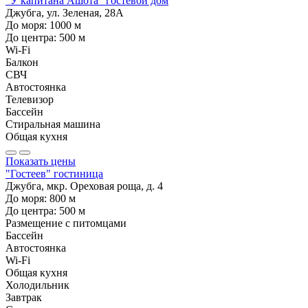
"У капитана Ашота" гостевой дом
Джубга, ул. Зеленая, 28А
До моря:
1000
м
До центра:
500
м
Wi-Fi
Балкон
СВЧ
Автостоянка
Телевизор
Бассейн
Стиральная машина
Общая кухня
Показать цены
"Гостеев" гостиница
Джубга, мкр. Ореховая роща, д. 4
До моря:
800
м
До центра:
500
м
Размещение с питомцами
Бассейн
Автостоянка
Wi-Fi
Общая кухня
Холодильник
Завтрак