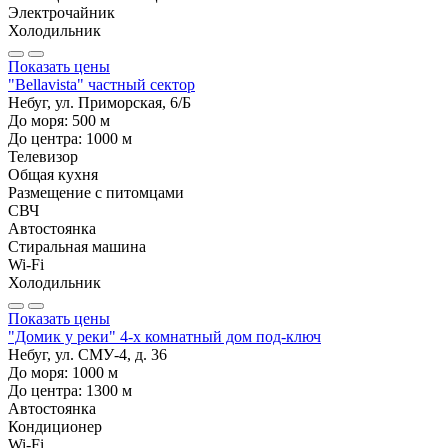
Электрочайник
Холодильник
Показать цены
"Bellavista" частный сектор
Небуг, ул. Приморская, 6/Б
До моря:
500
м
До центра:
1000
м
Телевизор
Общая кухня
Размещение с питомцами
СВЧ
Автостоянка
Стиральная машина
Wi-Fi
Холодильник
Показать цены
"Домик у реки" 4-х комнатный дом под-ключ
Небуг, ул. СМУ-4, д. 36
До моря:
1000
м
До центра:
1300
м
Автостоянка
Кондиционер
Wi-Fi