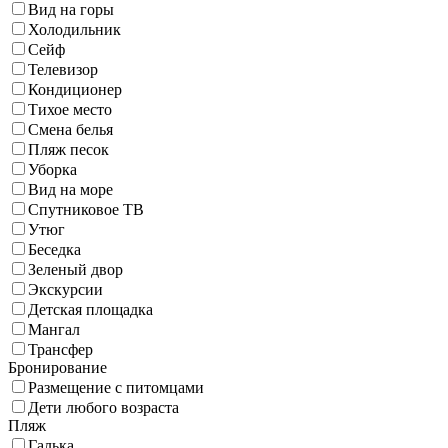
Вид на горы
Холодильник
Сейф
Телевизор
Кондиционер
Тихое место
Смена белья
Пляж песок
Уборка
Вид на море
Спутниковое ТВ
Утюг
Беседка
Зеленый двор
Экскурсии
Детская площадка
Мангал
Трансфер
Бронирование
Размещение с питомцами
Дети любого возраста
Пляж
Галька