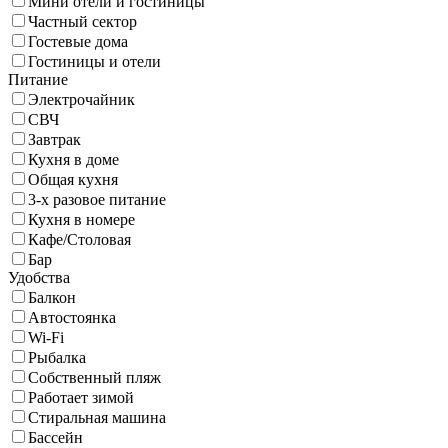
Мини отели и гостиницы
Частный сектор
Гостевые дома
Гостиницы и отели
Питание
Электрочайник
СВЧ
Завтрак
Кухня в доме
Общая кухня
3-х разовое питание
Кухня в номере
Кафе/Столовая
Бар
Удобства
Балкон
Автостоянка
Wi-Fi
Рыбалка
Собственный пляж
Работает зимой
Стиральная машина
Бассейн