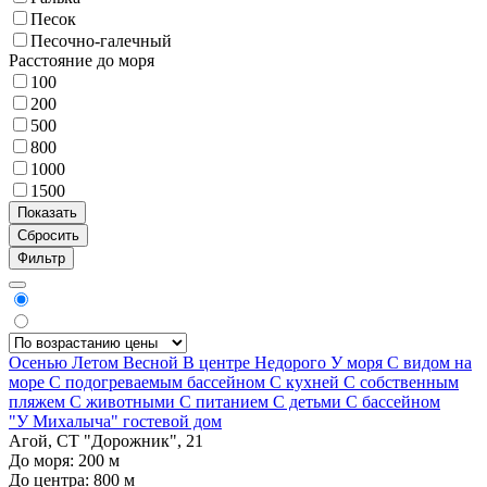
Песок
Песочно-галечный
Расстояние до моря
100
200
500
800
1000
1500
Фильтр
Осенью
Летом
Весной
В центре
Недорого
У моря
С видом на
море
С подогреваемым бассейном
С кухней
С собственным
пляжем
С животными
С питанием
С детьми
С бассейном
"У Михалыча" гостевой дом
Агой, СТ "Дорожник", 21
До моря:
200
м
До центра:
800
м