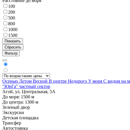
Расстояние до моря
100
200
500
800
1000
1500
Фильтр
Осенью
Летом
Весной
В центре
Недорого
У моря
С видом на 
"ЮрГа" частный сектор
Агой, ул. Центральная, 5А
До моря:
1500
м
До центра:
1300
м
Зеленый двор
Экскурсии
Детская площадка
Трансфер
Автостоянка