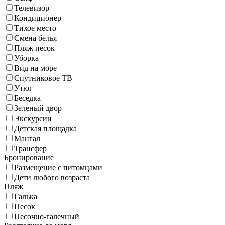
Телевизор
Кондиционер
Тихое место
Смена белья
Пляж песок
Уборка
Вид на море
Спутниковое ТВ
Утюг
Беседка
Зеленый двор
Экскурсии
Детская площадка
Мангал
Трансфер
Бронирование
Размещение с питомцами
Дети любого возраста
Пляж
Галька
Песок
Песочно-галечный