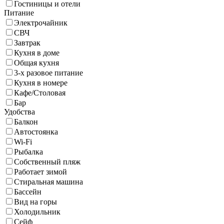
Гостиницы и отели
Питание
Электрочайник
СВЧ
Завтрак
Кухня в доме
Общая кухня
3-х разовое питание
Кухня в номере
Кафе/Столовая
Бар
Удобства
Балкон
Автостоянка
Wi-Fi
Рыбалка
Собственный пляж
Работает зимой
Стиральная машина
Бассейн
Вид на горы
Холодильник
Сейф