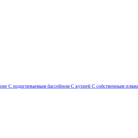
море
С подогреваемым бассейном
С кухней
С собственным пляж