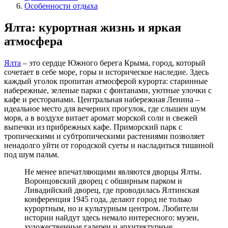
Особенности отдыха
Ялта: курортная жизнь и яркая
атмосфера
Ялта
– это сердце Южного берега Крыма, город, который
сочетает в себе море, горы и историческое наследие. Здесь
каждый уголок пропитан атмосферой курорта: старинные
набережные, зеленые парки с фонтанами, уютные улочки с
кафе и ресторанами. Центральная набережная Ленина –
идеальное место для вечерних прогулок, где слышен шум
моря, а в воздухе витает аромат морской соли и свежей
выпечки из прибрежных кафе. Приморский парк с
тропическими и субтропическими растениями позволяет
ненадолго уйти от городской суеты и насладиться тишиной
под шум пальм.
Не менее впечатляющими являются дворцы Ялты.
Воронцовский дворец с обширным парком и
Ливадийский дворец, где проводилась Ялтинская
конференция 1945 года, делают город не только
курортным, но и культурным центром. Любители
истории найдут здесь немало интересного: музеи,
художественные галереи и архитектурные