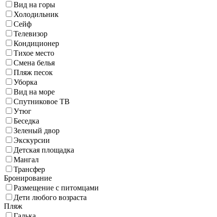
Вид на горы
Холодильник
Сейф
Телевизор
Кондиционер
Тихое место
Смена белья
Пляж песок
Уборка
Вид на море
Спутниковое ТВ
Утюг
Беседка
Зеленый двор
Экскурсии
Детская площадка
Мангал
Трансфер
Бронирование
Размещение с питомцами
Дети любого возраста
Пляж
Галька