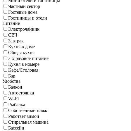
Мини отели и гостиницы
Частный сектор
Гостевые дома
Гостиницы и отели
Питание
Электрочайник
СВЧ
Завтрак
Кухня в доме
Общая кухня
3-х разовое питание
Кухня в номере
Кафе/Столовая
Бар
Удобства
Балкон
Автостоянка
Wi-Fi
Рыбалка
Собственный пляж
Работает зимой
Стиральная машина
Бассейн