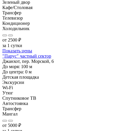
Зеленый двор
Кафе/Столовая
Трансфер
Телевизор
Кондиционер
Холодильник
от
2500
₽
за 1 сутки
Показать цены
"Парус" частный сектор
Джанхот, пер. Морской, 6
До моря:
100
м
До центра:
0
м
Детская площадка
Экскурсии
Wi-Fi
Утюг
Спутниковое ТВ
Автостоянка
Трансфер
Мангал
от
5000
₽
за 1 сутки