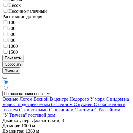
Песок
Песочно-галечный
Расстояние до моря
100
200
500
800
1000
1500
Фильтр
Осенью
Летом
Весной
В центре
Недорого
У моря
С видом на
море
С подогреваемым бассейном
С кухней
С собственным
пляжем
С животными
С питанием
С детьми
С бассейном
"У Ткачева" гостевой дом
Джанхот, пер. Джанхотский, 3
До моря:
1000
м
До центра:
1360
м