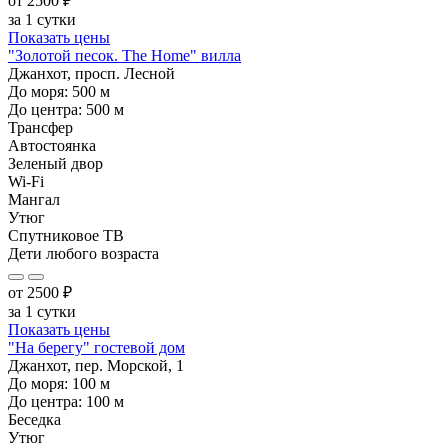
от
2500
₽
за 1 сутки
Показать цены
"Золотой песок. The Home" вилла
Джанхот, просп. Лесной
До моря:
500
м
До центра:
500
м
Трансфер
Автостоянка
Зеленый двор
Wi-Fi
Мангал
Утюг
Спутниковое ТВ
Дети любого возраста
от
2500
₽
за 1 сутки
Показать цены
"На берегу" гостевой дом
Джанхот, пер. Морской, 1
До моря:
100
м
До центра:
100
м
Беседка
Утюг