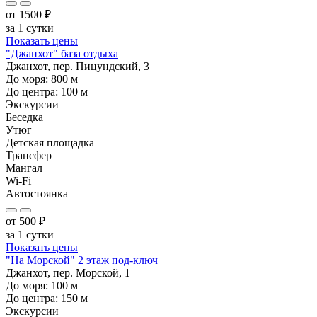
от
1500
₽
за 1 сутки
Показать цены
"Джанхот" база отдыха
Джанхот, пер. Пицундский, 3
До моря:
800
м
До центра:
100
м
Экскурсии
Беседка
Утюг
Детская площадка
Трансфер
Мангал
Wi-Fi
Автостоянка
от
500
₽
за 1 сутки
Показать цены
"На Морской" 2 этаж под-ключ
Джанхот, пер. Морской, 1
До моря:
100
м
До центра:
150
м
Экскурсии