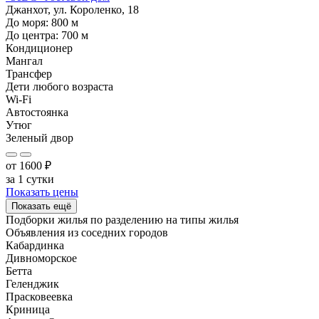
Джанхот, ул. Короленко, 18
До моря:
800
м
До центра:
700
м
Кондиционер
Мангал
Трансфер
Дети любого возраста
Wi-Fi
Автостоянка
Утюг
Зеленый двор
от
1600
₽
за 1 сутки
Показать цены
Показать ещё
Подборки жилья по разделению на
типы жилья
Объявления из
соседних городов
Кабардинка
Дивноморское
Бетта
Геленджик
Прасковеевка
Криница