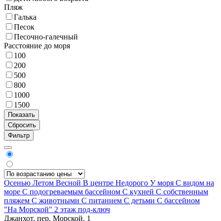
Пляж
Галька
Песок
Песочно-галечный
Расстояние до моря
100
200
500
800
1000
1500
Фильтр
Осенью
Летом
Весной
В центре
Недорого
У моря
С видом на
море
С подогреваемым бассейном
С кухней
С собственным
пляжем
С животными
С питанием
С детьми
С бассейном
"На Морской" 2 этаж под-ключ
Джанхот, пер. Морской, 1