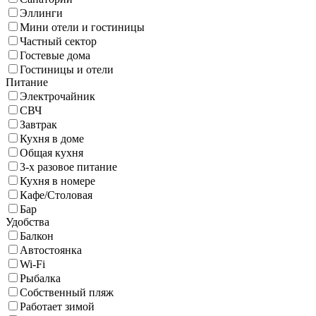
Эллинги
Мини отели и гостиницы
Частный сектор
Гостевые дома
Гостиницы и отели
Питание
Электрочайник
СВЧ
Завтрак
Кухня в доме
Общая кухня
3-х разовое питание
Кухня в номере
Кафе/Столовая
Бар
Удобства
Балкон
Автостоянка
Wi-Fi
Рыбалка
Собственный пляж
Работает зимой