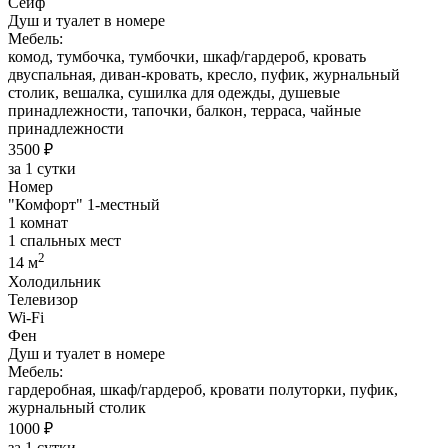
Сейф
Душ и туалет в номере
Мебель:
комод, тумбочка, тумбочки, шкаф/гардероб, кровать
двуспальная, диван-кровать, кресло, пуфик, журнальный
столик, вешалка, сушилка для одежды, душевые
принадлежности, тапочки, балкон, терраса, чайные
принадлежности
3500 ₽
за 1 сутки
Номер
"Комфорт" 1-местный
1 комнат
1 спальных мест
2
14 м
Холодильник
Телевизор
Wi-Fi
Фен
Душ и туалет в номере
Мебель:
гардеробная, шкаф/гардероб, кровати полуторки, пуфик,
журнальный столик
1000 ₽
за 1 сутки