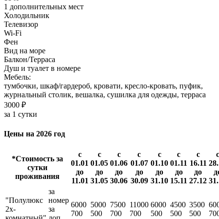
1 дополнительных мест
Холодильник
Телевизор
Wi-Fi
Фен
Вид на море
Балкон/Терраса
Душ и туалет в номере
Мебель:
тумбочки, шкаф/гардероб, кровати, кресло-кровать, пуфик,
журнальный столик, вешалка, сушилка для одежды, терраса
3000 ₽
за 1 сутки
Цены на 2026 год
с
с
с
с
с
с
с
*Стоимость за
01.01
01.05
01.06
01.07
01.10
01.11
16.11
28
сутки
до
до
до
до
до
до
до
д
проживания
11.01
31.05
30.06
30.09
31.10
15.11
27.12
31
за
"Полулюкс
номер
6000
5000
7500
11000
6000
4500
3500
60
2х-
за
700
500
700
700
500
500
500
70
комнатный"
доп.