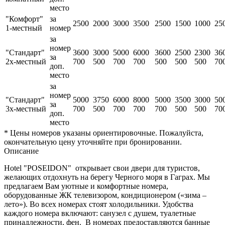
место
"Комфорт"
за
2500
2000
3000
3500
2500
1500
1000
25
1-местный
номер
за
номер
"Стандарт"
3600
3000
5000
6000
3600
2500
2300
36
за
2х-местный
700
500
700
700
500
500
500
70
доп.
место
за
номер
"Стандарт"
5000
3750
6000
8000
5000
3500
3000
50
за
3х-местный
700
500
700
700
700
500
500
70
доп.
место
* Цены номеров указаны ориентировочные. Пожалуйста,
окончательную цену уточняйте при бронировании.
Описание
Hotel "POSEIDON" открывает свои двери для туристов,
желающих отдохнуть на берегу Черного моря в Гаграх. Мы
предлагаем Вам уютные и комфортные номера,
оборудованные ЖК телевизором, кондиционером («зима –
лето»). Во всех номерах стоят холодильники. Удобства
каждого номера включают: санузел с душем, туалетные
принадлежности, фен. В номерах предоставляются банные