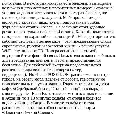
полотенца. В некоторых номерах есть балконы. Размещение
возможно в двухместных и трехместных номерах. Возможна
установка дополнительного места в номерах (раскладное
мягкое кресло или раскладушка). Меблировка номеров
включает: кровати, шкаф-купе, прикроватные тумбы,
журнальный столик, кресла. На балконах стоят удобные
ротанговые стулья и небольшой столик. Каждый номер отеля
находится под охранной сигнализацией . На территории отеля
работает столовая и летнее кафе – бар, предлагающие блюда
европейской, русской и абхазской кухни. К вашим услугам
Wi-Fi, спутниковое ТВ. Номера оснащены системой
внутренней телефонной связи. Пляж отеля оснащен кабинами
для переодевания, шезлонги и зонты предоставляются
бесплатно. Для любителей экстрима предоставляются
различные виды водного транспорта (катер,
гидроциклы). Hotel-сlub POSEIDON расположен в центре
города, на берегу моря, вдалеке от дороги, где отдыху не
помешает пыль и шум от машин. Рядом с отелем находятся
кафе- «Серебряный бриз», "Старый город", аквапарк, и
многие другие. Если Вы хотите совместить отдых и лечение
в Абхазии, то в 10 минутах ходьбы от отеля находится
водолечебница «Гагра». В минуте ходьбы от отеля
расположена остановка общественного транспорта
«Памятник Вечной Славы».