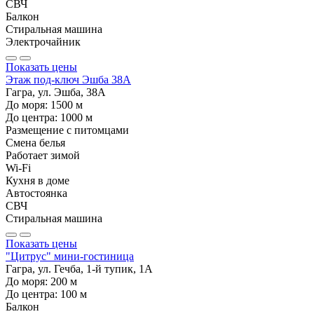
СВЧ
Балкон
Стиральная машина
Электрочайник
Показать цены
Этаж под-ключ Эшба 38А
Гагра, ул. Эшба, 38А
До моря:
1500
м
До центра:
1000
м
Размещение с питомцами
Смена белья
Работает зимой
Wi-Fi
Кухня в доме
Автостоянка
СВЧ
Стиральная машина
Показать цены
"Цитрус" мини-гостиница
Гагра, ул. Гечба, 1-й тупик, 1А
До моря:
200
м
До центра:
100
м
Балкон