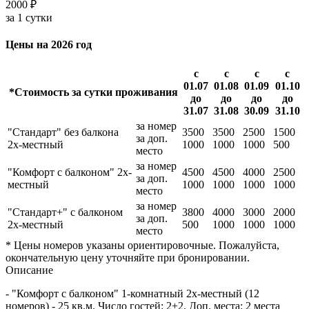
2000 ₽
за 1 сутки
Цены на 2026 год
с
с
с
с
01.07
01.08
01.09
01.10
*Стоимость за сутки проживания
до
до
до
до
31.07
31.08
30.09
31.10
за номер
"Стандарт" без балкона
3500
3500
2500
1500
за доп.
2х-местный
1000
1000
1000
500
место
за номер
"Комфорт с балконом" 2х-
4500
4500
4000
2500
за доп.
местный
1000
1000
1000
1000
место
за номер
"Стандарт+" с балконом
3800
4000
3000
2000
за доп.
2х-местный
500
1000
1000
1000
место
* Цены номеров указаны ориентировочные. Пожалуйста,
окончательную цену уточняйте при бронировании.
Описание
- "Комфорт с балконом" 1-комнатный 2х-местный (12
номеров) - 25 кв.м. Число гостей: 2+2. Доп. места: 2 места