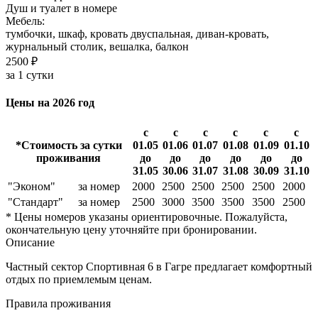
Душ и туалет в номере
Мебель:
тумбочки, шкаф, кровать двуспальная, диван-кровать,
журнальный столик, вешалка, балкон
2500 ₽
за 1 сутки
Цены на 2026 год
с
с
с
с
с
с
*Стоимость за сутки
01.05
01.06
01.07
01.08
01.09
01.10
проживания
до
до
до
до
до
до
31.05
30.06
31.07
31.08
30.09
31.10
"Эконом"
за номер
2000
2500
2500
2500
2500
2000
"Стандарт"
за номер
2500
3000
3500
3500
3500
2500
* Цены номеров указаны ориентировочные. Пожалуйста,
окончательную цену уточняйте при бронировании.
Описание
Частный сектор Спортивная 6 в Гагре предлагает комфортный
отдых по приемлемым ценам.
Правила проживания