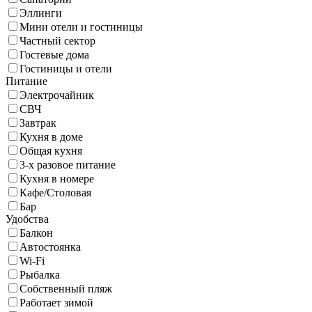
Эллинги
Мини отели и гостиницы
Частный сектор
Гостевые дома
Гостиницы и отели
Питание
Электрочайник
СВЧ
Завтрак
Кухня в доме
Общая кухня
3-х разовое питание
Кухня в номере
Кафе/Столовая
Бар
Удобства
Балкон
Автостоянка
Wi-Fi
Рыбалка
Собственный пляж
Работает зимой