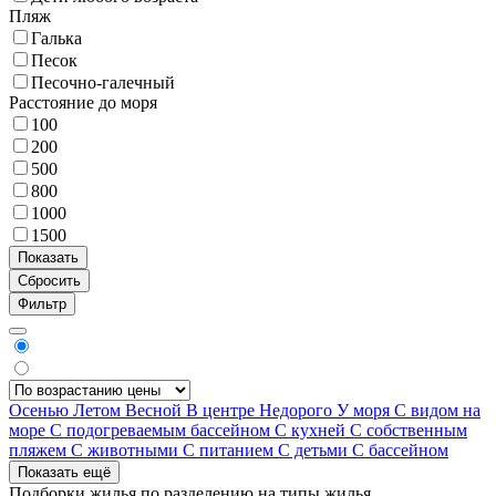
Пляж
Галька
Песок
Песочно-галечный
Расстояние до моря
100
200
500
800
1000
1500
Фильтр
Осенью
Летом
Весной
В центре
Недорого
У моря
С видом на
море
С подогреваемым бассейном
С кухней
С собственным
пляжем
С животными
С питанием
С детьми
С бассейном
Показать ещё
Подборки жилья по разделению на
типы жилья