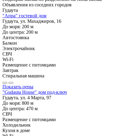
Объявления из
соседних городов
Гудаута
"Апра" гостевой дом
Гудаута, ул. Махаджиров, 16
До моря:
200
м
До центра:
200
м
Автостоянка
Балкон
Электрочайник
СВЧ
Wi-Fi
Размещение с питомцами
Завтрак
Стиральная машина
Показать цены
"Gudauta House" дом под-ключ
Гудаута, ул. 4 Марта, 97
До моря:
800
м
До центра:
470
м
СВЧ
Размещение с питомцами
Холодильник
Кухня в доме
Wi-Fi