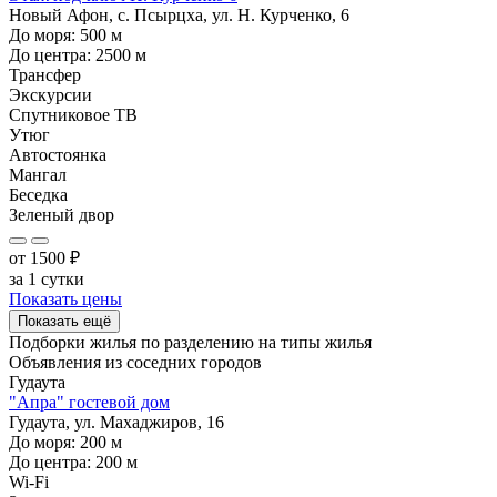
Новый Афон, с. Псырцха, ул. Н. Курченко, 6
До моря:
500
м
До центра:
2500
м
Трансфер
Экскурсии
Спутниковое ТВ
Утюг
Автостоянка
Мангал
Беседка
Зеленый двор
от
1500
₽
за 1 сутки
Показать цены
Показать ещё
Подборки жилья по разделению на
типы жилья
Объявления из
соседних городов
Гудаута
"Апра" гостевой дом
Гудаута, ул. Махаджиров, 16
До моря:
200
м
До центра:
200
м
Wi-Fi