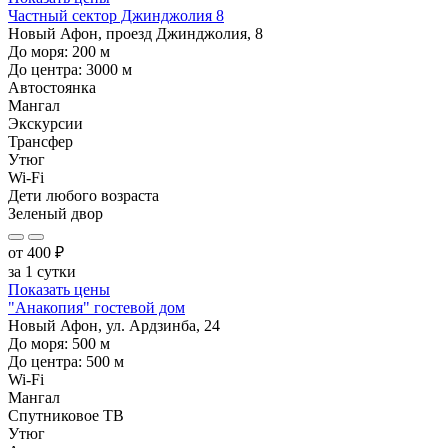
Частный сектор Джинджолия 8
Новый Афон, проезд Джинджолия, 8
До моря:
200
м
До центра:
3000
м
Автостоянка
Мангал
Экскурсии
Трансфер
Утюг
Wi-Fi
Дети любого возраста
Зеленый двор
от
400
₽
за 1 сутки
Показать цены
"Анакопия" гостевой дом
Новый Афон, ул. Ардзинба, 24
До моря:
500
м
До центра:
500
м
Wi-Fi
Мангал
Спутниковое ТВ
Утюг