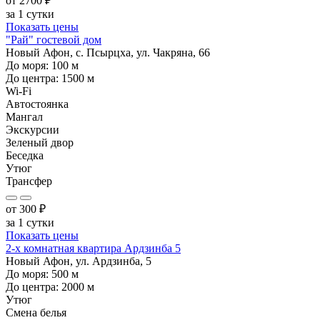
от
2700
₽
за 1 сутки
Показать цены
"Рай" гостевой дом
Новый Афон, с. Псырцха, ул. Чакряна, 66
До моря:
100
м
До центра:
1500
м
Wi-Fi
Автостоянка
Мангал
Экскурсии
Зеленый двор
Беседка
Утюг
Трансфер
от
300
₽
за 1 сутки
Показать цены
2-х комнатная квартира Ардзинба 5
Новый Афон, ул. Ардзинба, 5
До моря:
500
м
До центра:
2000
м
Утюг
Смена белья