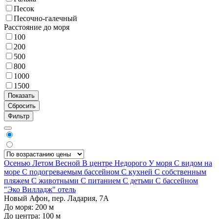
Песок
Песочно-галечный
Расстояние до моря
100
200
500
800
1000
1500
Фильтр
Осенью
Летом
Весной
В центре
Недорого
У моря
С видом на
море
С подогреваемым бассейном
С кухней
С собственным
пляжем
С животными
С питанием
С детьми
С бассейном
"Эко Вилладж" отель
Новый Афон, пер. Ладария, 7А
До моря:
200
м
До центра:
100
м