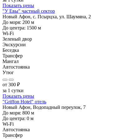
Показать цены
"У Евы" частный сектор
Новый Афон, с. Псырцха, ул. Шаумяна, 2
До моря:
200
м
До центра:
1500
м
Wi-Fi
Зеленый двор
Экскурсии
Беседка
Трансфер
Мангал
Автостоянка
Утюг
от
300
₽
за 1 сутки
Показать цены
"Griffon Hotel" отель
Новый Афон, Водопадный переулок, 7
До моря:
800
м
До центра:
0
м
Wi-Fi
Автостоянка
Трансфер