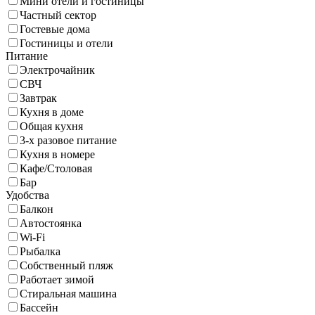
Мини отели и гостиницы
Частный сектор
Гостевые дома
Гостиницы и отели
Питание
Электрочайник
СВЧ
Завтрак
Кухня в доме
Общая кухня
3-х разовое питание
Кухня в номере
Кафе/Столовая
Бар
Удобства
Балкон
Автостоянка
Wi-Fi
Рыбалка
Собственный пляж
Работает зимой
Стиральная машина
Бассейн