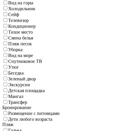
Вид на горы
Холодильник
Сейф
Телевизор
Кондиционер
Тихое место
Смена белья
Пляж песок
Уборка
Вид на море
Спутниковое ТВ
Утюг
Беседка
Зеленый двор
Экскурсии
Детская площадка
Мангал
Трансфер
Бронирование
Размещение с питомцами
Дети любого возраста
Пляж
Галька