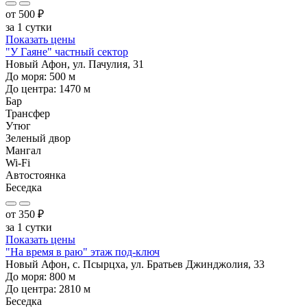
от
500
₽
за 1 сутки
Показать цены
"У Гаяне" частный сектор
Новый Афон, ул. Пачулия, 31
До моря:
500
м
До центра:
1470
м
Бар
Трансфер
Утюг
Зеленый двор
Мангал
Wi-Fi
Автостоянка
Беседка
от
350
₽
за 1 сутки
Показать цены
"На время в раю" этаж под-ключ
Новый Афон, с. Псырцха, ул. Братьев Джинджолия, 33
До моря:
800
м
До центра:
2810
м
Беседка