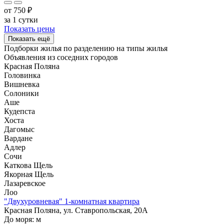
от
750
₽
за 1 сутки
Показать цены
Показать ещё
Подборки жилья по разделению на
типы жилья
Объявления из
соседних городов
Красная Поляна
Головинка
Вишневка
Солоники
Аше
Кудепста
Хоста
Дагомыс
Вардане
Адлер
Сочи
Каткова Щель
Якорная Щель
Лазаревское
Лоо
"Двухуровневая" 1-комнатная квартира
Красная Поляна, ул. Ставропольская, 20А
До моря:
м