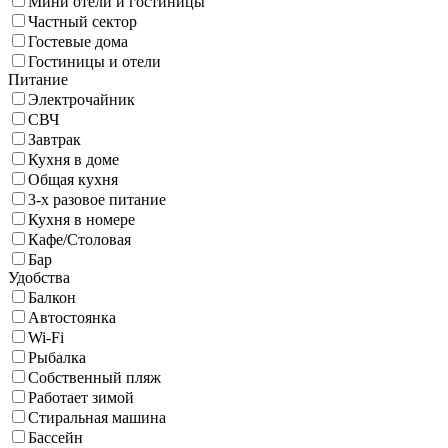
Мини отели и гостиницы
Частный сектор
Гостевые дома
Гостиницы и отели
Питание
Электрочайник
СВЧ
Завтрак
Кухня в доме
Общая кухня
3-х разовое питание
Кухня в номере
Кафе/Столовая
Бар
Удобства
Балкон
Автостоянка
Wi-Fi
Рыбалка
Собственный пляж
Работает зимой
Стиральная машина
Бассейн