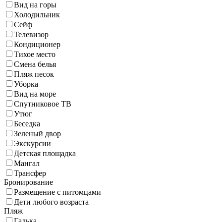
Вид на горы
Холодильник
Сейф
Телевизор
Кондиционер
Тихое место
Смена белья
Пляж песок
Уборка
Вид на море
Спутниковое ТВ
Утюг
Беседка
Зеленый двор
Экскурсии
Детская площадка
Мангал
Трансфер
Бронирование
Размещение с питомцами
Дети любого возраста
Пляж
Галька