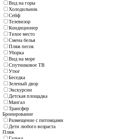
Вид на горы
Холодильник
Сейф
Телевизор
Кондиционер
Тихое место
Смена белья
Пляж песок
Уборка
Вид на море
Спутниковое ТВ
Утюг
Беседка
Зеленый двор
Экскурсии
Детская площадка
Мангал
Трансфер
Бронирование
Размещение с питомцами
Дети любого возраста
Пляж
Галька