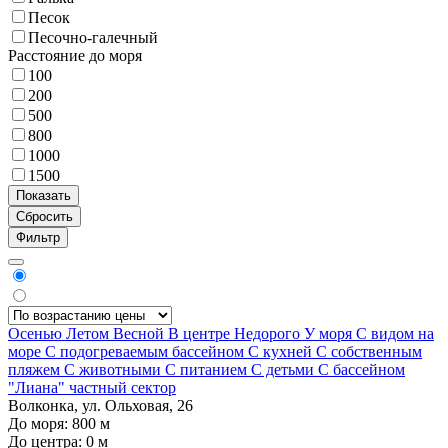
Песок
Песочно-галечный
Расстояние до моря
100
200
500
800
1000
1500
Фильтр
Осенью
Летом
Весной
В центре
Недорого
У моря
С видом на
море
С подогреваемым бассейном
С кухней
С собственным
пляжем
С животными
С питанием
С детьми
С бассейном
"Лиана" частный сектор
Волконка, ул. Ольховая, 26
До моря:
800
м
До центра:
0
м