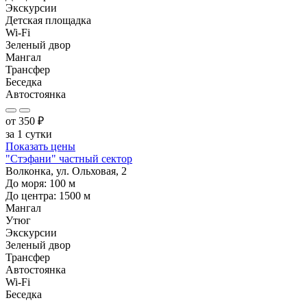
Экскурсии
Детская площадка
Wi-Fi
Зеленый двор
Мангал
Трансфер
Беседка
Автостоянка
от
350
₽
за 1 сутки
Показать цены
"Стэфани" частный сектор
Волконка, ул. Ольховая, 2
До моря:
100
м
До центра:
1500
м
Мангал
Утюг
Экскурсии
Зеленый двор
Трансфер
Автостоянка
Wi-Fi
Беседка