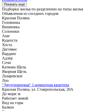
Показать ещё
Подборки жилья по разделению на
типы жилья
Объявления из
соседних городов
Красная Поляна
Головинка
Вишневка
Солоники
Аше
Кудепста
Хоста
Дагомыс
Вардане
Адлер
Сочи
Каткова Щель
Якорная Щель
Лазаревское
Лоо
"Двухуровневая" 1-комнатная квартира
Красная Поляна, ул. Ставропольская, 20А
До моря:
м
Работает зимой
Вид на горы
Балкон