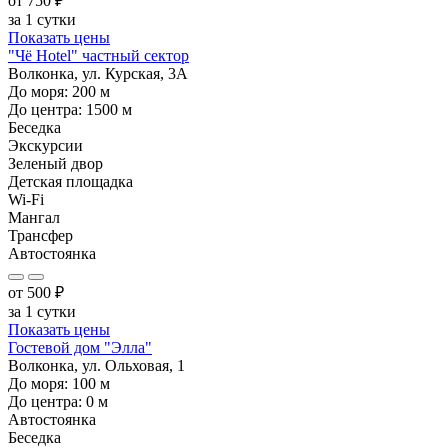
от
750
₽
за 1 сутки
Показать цены
"Чё Hotel" частный сектор
Волконка, ул. Курская, 3А
До моря:
200
м
До центра:
1500
м
Беседка
Экскурсии
Зеленый двор
Детская площадка
Wi-Fi
Мангал
Трансфер
Автостоянка
от
500
₽
за 1 сутки
Показать цены
Гостевой дом "Элла"
Волконка, ул. Ольховая, 1
До моря:
100
м
До центра:
0
м
Автостоянка
Беседка