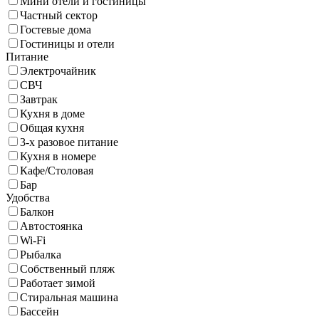
Мини отели и гостиницы
Частный сектор
Гостевые дома
Гостиницы и отели
Питание
Электрочайник
СВЧ
Завтрак
Кухня в доме
Общая кухня
3-х разовое питание
Кухня в номере
Кафе/Столовая
Бар
Удобства
Балкон
Автостоянка
Wi-Fi
Рыбалка
Собственный пляж
Работает зимой
Стиральная машина
Бассейн