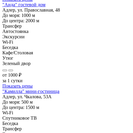
"Аида" гостевой дом
Адлер, ул. Православная, 48
До моря:
1000
м
До центра:
2000
м
Трансфер
Автостоянка
Экскурсии
Wi-Fi
Беседка
Кафе/Столовая
Утюг
Зеленый двор
от
1000
₽
за 1 сутки
Показать цены
"Камилла" мини-гостиница
Адлер, ул. Чкалова, 53А
До моря:
500
м
До центра:
1500
м
Wi-Fi
Спутниковое ТВ
Беседка
Трансфер