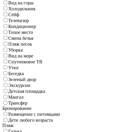
Вид на горы
Холодильник
Сейф
Телевизор
Кондиционер
Тихое место
Смена белья
Пляж песок
Уборка
Вид на море
Спутниковое ТВ
Утюг
Беседка
Зеленый двор
Экскурсии
Детская площадка
Мангал
Трансфер
Бронирование
Размещение с питомцами
Дети любого возраста
Пляж
Галька