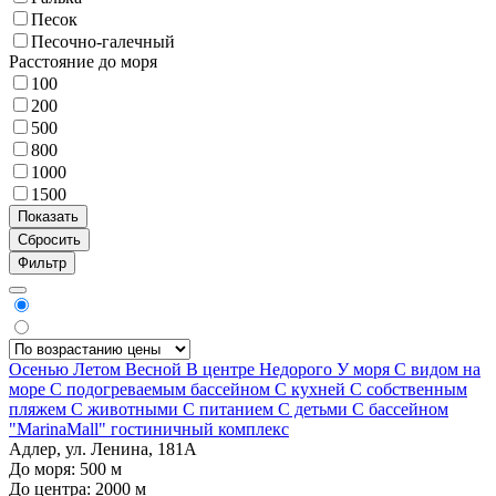
Песок
Песочно-галечный
Расстояние до моря
100
200
500
800
1000
1500
Фильтр
Осенью
Летом
Весной
В центре
Недорого
У моря
С видом на
море
С подогреваемым бассейном
С кухней
С собственным
пляжем
С животными
С питанием
С детьми
С бассейном
"MarinaMall" гостиничный комплекс
Адлер, ул. Ленина, 181А
До моря:
500
м
До центра:
2000
м