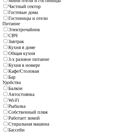
Мини отели и гостиницы
Частный сектор
Гостевые дома
Гостиницы и отели
Питание
Электрочайник
СВЧ
Завтрак
Кухня в доме
Общая кухня
3-х разовое питание
Кухня в номере
Кафе/Столовая
Бар
Удобства
Балкон
Автостоянка
Wi-Fi
Рыбалка
Собственный пляж
Работает зимой
Стиральная машина
Бассейн