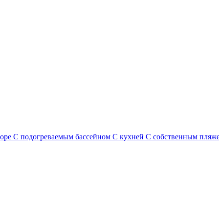
море
С подогреваемым бассейном
С кухней
С собственным пляж