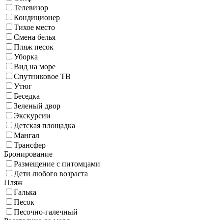
Телевизор
Кондиционер
Тихое место
Смена белья
Пляж песок
Уборка
Вид на море
Спутниковое ТВ
Утюг
Беседка
Зеленый двор
Экскурсии
Детская площадка
Мангал
Трансфер
Бронирование
Размещение с питомцами
Дети любого возраста
Пляж
Галька
Песок
Песочно-галечный