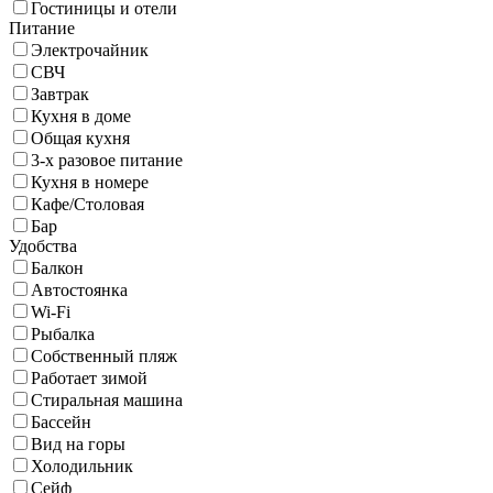
Гостиницы и отели
Питание
Электрочайник
СВЧ
Завтрак
Кухня в доме
Общая кухня
3-х разовое питание
Кухня в номере
Кафе/Столовая
Бар
Удобства
Балкон
Автостоянка
Wi-Fi
Рыбалка
Собственный пляж
Работает зимой
Стиральная машина
Бассейн
Вид на горы
Холодильник
Сейф